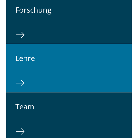
For­schung
Lehre
Team