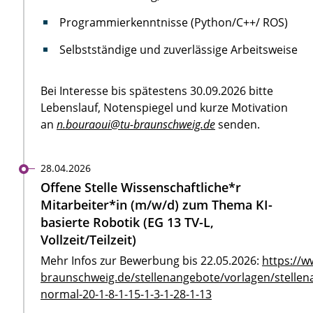
Programmierkenntnisse (Python/C++/ ROS)
Selbstständige und zuverlässige Arbeitsweise
Bei Interesse bis spätestens 30.09.2026 bitte
Lebenslauf, Notenspiegel und kurze Motivation
an
n.bouraoui@tu-braunschweig.de
senden.
28.04.2026
Offene Stelle Wissenschaftliche*r
Mitarbeiter*in (m/w/d) zum Thema KI-
basierte Robotik (EG 13 TV-L,
Vollzeit/Teilzeit)
Mehr Infos zur Bewerbung bis 22.05.2026:
https://w
braunschweig.de/stellenangebote/vorlagen/stellen
normal-20-1-8-1-15-1-3-1-28-1-13