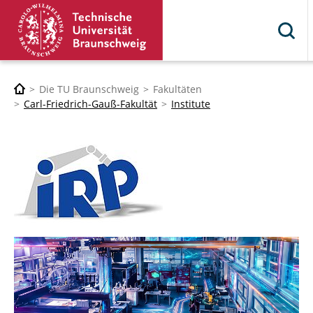
Die TU Braunschweig
Fakultäten
Carl-Friedrich-Gauß-Fakultät
Institute