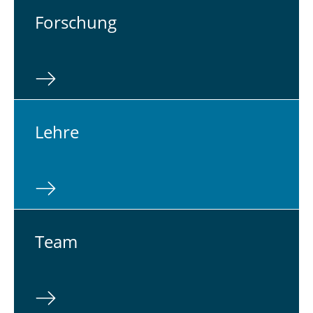
For­schung
Lehre
Team