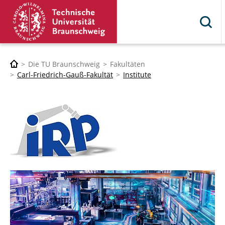
Die TU Braunschweig
Fakultäten
Carl-Friedrich-Gauß-Fakultät
Institute