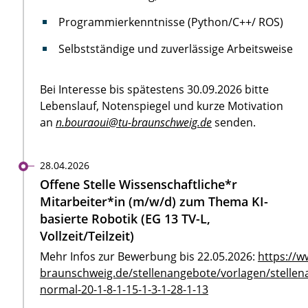
Programmierkenntnisse (Python/C++/ ROS)
Selbstständige und zuverlässige Arbeitsweise
Bei Interesse bis spätestens 30.09.2026 bitte
Lebenslauf, Notenspiegel und kurze Motivation
an
n.bouraoui@tu-braunschweig.de
senden.
28.04.2026
Offene Stelle Wissenschaftliche*r
Mitarbeiter*in (m/w/d) zum Thema KI-
basierte Robotik (EG 13 TV-L,
Vollzeit/Teilzeit)
Mehr Infos zur Bewerbung bis 22.05.2026:
https://w
braunschweig.de/stellenangebote/vorlagen/stellen
normal-20-1-8-1-15-1-3-1-28-1-13