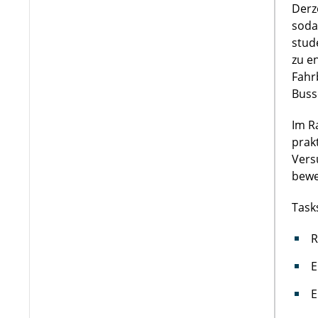
Derz
soda
stud
zu e
Fahr
Buss
Im R
prak
Vers
bewe
Task
R
E
E