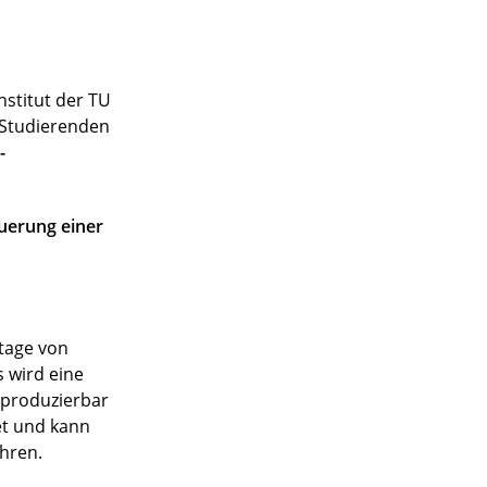
stitut der TU
n Studierenden
-
uerung einer
ntage von
 wird eine
eproduzierbar
et und kann
hren.