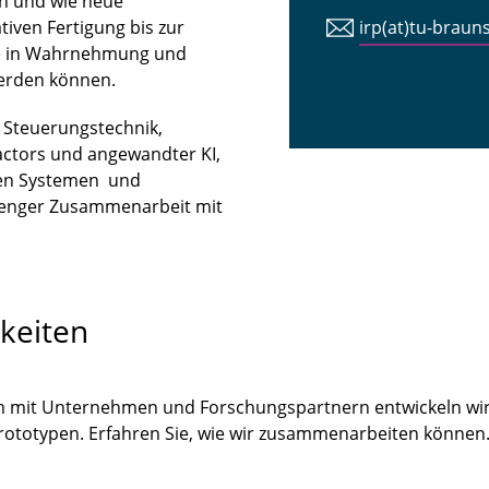
n und wie neue
iven Fertigung bis zur
irp(at)tu-braun
tte in Wahrnehmung und
erden können.
n Steuerungstechnik,
ctors und angewandter KI,
len Systemen und
 enger Zusammenarbeit mit
keiten
m mit Unternehmen und Forschungspartnern entwickeln wir
Prototypen. Erfahren Sie, wie wir zusammenarbeiten könne