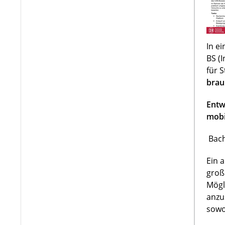
In e
BS (
für 
brau
Entw
mobi
Bach
Ein 
groß
Mögl
anzu
sowo