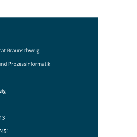
ität Braunschweig
 und Prozessinformatik
eig
13
-7451