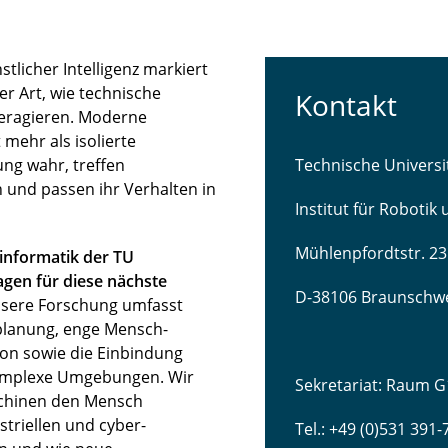
licher Intelligenz markiert
r Art, wie technische
Kontakt
teragieren. Moderne
mehr als isolierte
ng wahr, treffen
Technische Univers
 und passen ihr Verhalten in
Institut für Robotik
Mühlenpfordtstr. 23
sinformatik der TU
gen für diese nächste
D-38106 Braunschw
sere Forschung umfasst
lanung, enge Mensch-
ion sowie die Einbindung
komplexe Umgebungen. Wir
Sekretariat: Raum G
schinen den Mensch
striellen und cyber-
Tel.: +49 (0)531 391