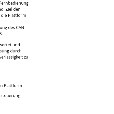
e Fernbedienung,
. Ziel der
 die Plattform
zung des CAN-
S.
ewertet und
ösung durch
erlässigkeit zu
n Plattform
nsteuerung