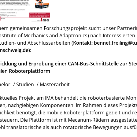
inem gemeinsamen Forschungsprojekt sucht unser Partnerin
Institute of Mechanics and Adaptronics) nach Interessierte
Studien- und Abschlussarbeiten (
Kontakt: bennet.freiling@tu
nschweig.de
):
icklung und Erprobung einer CAN-Bus-Schnittstelle zur Ste
len Roboterplattform
elor- / Studien- / Masterarbeit
aktuelles Projekt am IMA behandelt die roboterbasierte Mo
en, nachgiebigen Komponenten. Im Rahmen dieses Projekts
ichkeit benötigt, die mobile Roboterplattform gezielt und r
steuern. Die Plattform ist mit Mecanum-Rädern ausgestatt
hl translatorische als auch rotatorische Bewegungen ausfü