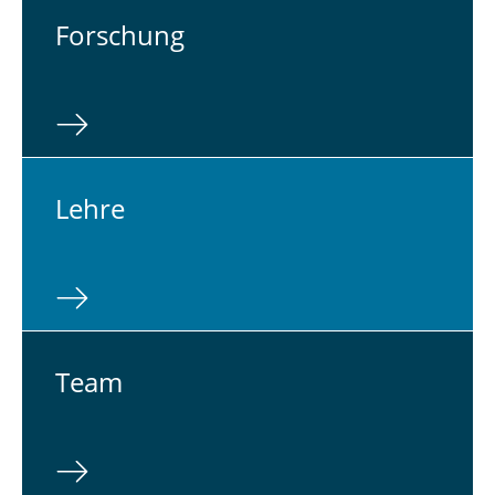
For­schung
Lehre
Team