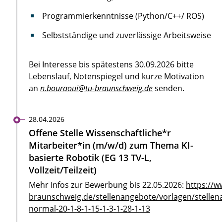
Programmierkenntnisse (Python/C++/ ROS)
Selbstständige und zuverlässige Arbeitsweise
Bei Interesse bis spätestens 30.09.2026 bitte
Lebenslauf, Notenspiegel und kurze Motivation
an
n.bouraoui@tu-braunschweig.de
senden.
28.04.2026
Offene Stelle Wissenschaftliche*r
Mitarbeiter*in (m/w/d) zum Thema KI-
basierte Robotik (EG 13 TV-L,
Vollzeit/Teilzeit)
Mehr Infos zur Bewerbung bis 22.05.2026:
https://w
braunschweig.de/stellenangebote/vorlagen/stellen
normal-20-1-8-1-15-1-3-1-28-1-13