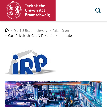
Die TU Braunschweig
Fakultäten
Carl-Friedrich-Gauß-Fakultät
Institute