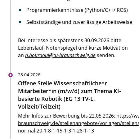
Programmierkenntnisse (Python/C++/ ROS)
Selbstständige und zuverlässige Arbeitsweise
Bei Interesse bis spätestens 30.09.2026 bitte
Lebenslauf, Notenspiegel und kurze Motivation
an
n.bouraoui@tu-braunschweig.de
senden.
28.04.2026
Offene Stelle Wissenschaftliche*r
Mitarbeiter*in (m/w/d) zum Thema KI-
basierte Robotik (EG 13 TV-L,
Vollzeit/Teilzeit)
Mehr Infos zur Bewerbung bis 22.05.2026:
https://w
braunschweig.de/stellenangebote/vorlagen/stellen
normal-20-1-8-1-15-1-3-1-28-1-13