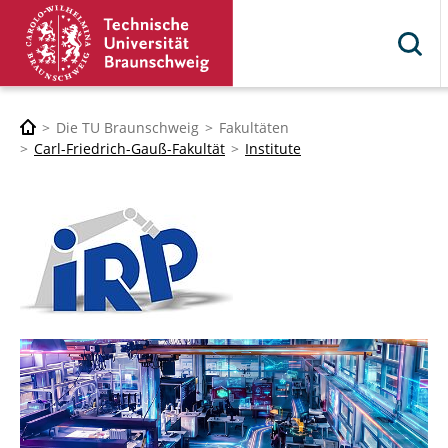
Die TU Braunschweig
Fakultäten
Carl-Friedrich-Gauß-Fakultät
Institute