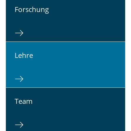
For­schung
Lehre
Team