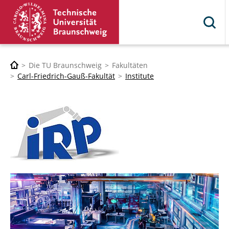
Die TU Braunschweig
Fakultäten
Carl-Friedrich-Gauß-Fakultät
Institute