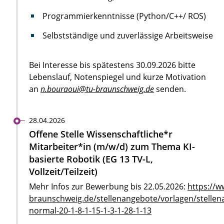
Programmierkenntnisse (Python/C++/ ROS)
Selbstständige und zuverlässige Arbeitsweise
Bei Interesse bis spätestens 30.09.2026 bitte
Lebenslauf, Notenspiegel und kurze Motivation
an
n.bouraoui@tu-braunschweig.de
senden.
28.04.2026
Offene Stelle Wissenschaftliche*r
Mitarbeiter*in (m/w/d) zum Thema KI-
basierte Robotik (EG 13 TV-L,
Vollzeit/Teilzeit)
Mehr Infos zur Bewerbung bis 22.05.2026:
https://w
braunschweig.de/stellenangebote/vorlagen/stellen
normal-20-1-8-1-15-1-3-1-28-1-13