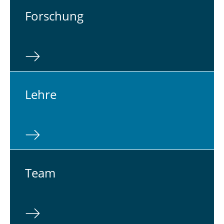
For­schung
Lehre
Team