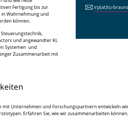
n und wie neue
iven Fertigung bis zur
irp(at)tu-braun
tte in Wahrnehmung und
erden können.
n Steuerungstechnik,
ctors und angewandter KI,
len Systemen und
 enger Zusammenarbeit mit
keiten
m mit Unternehmen und Forschungspartnern entwickeln wir
Prototypen. Erfahren Sie, wie wir zusammenarbeiten könne