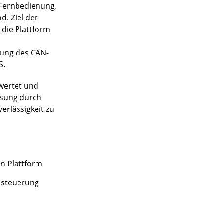
e Fernbedienung,
. Ziel der
 die Plattform
zung des CAN-
S.
ewertet und
ösung durch
erlässigkeit zu
n Plattform
nsteuerung