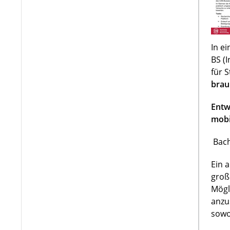
In e
BS (
für 
brau
Entw
mobi
Bach
Ein 
groß
Mögl
anzu
sowo