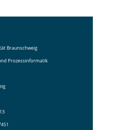
ität Braunschweig
 und Prozessinformatik
eig
13
-7451