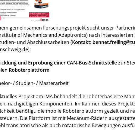
inem gemeinsamen Forschungsprojekt sucht unser Partnerin
Institute of Mechanics and Adaptronics) nach Interessierte
Studien- und Abschlussarbeiten (
Kontakt: bennet.freiling@tu
nschweig.de
):
icklung und Erprobung einer CAN-Bus-Schnittstelle zur Ste
len Roboterplattform
elor- / Studien- / Masterarbeit
aktuelles Projekt am IMA behandelt die roboterbasierte Mo
en, nachgiebigen Komponenten. Im Rahmen dieses Projekts
ichkeit benötigt, die mobile Roboterplattform gezielt und r
steuern. Die Plattform ist mit Mecanum-Rädern ausgestatt
hl translatorische als auch rotatorische Bewegungen ausfü