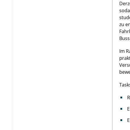
Derz
soda
stud
zu e
Fahr
Buss
Im R
prak
Vers
bewe
Task
R
E
E