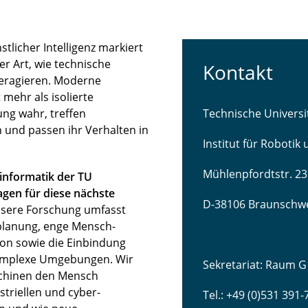
licher Intelligenz markiert
r Art, wie technische
Kontakt
teragieren. Moderne
mehr als isolierte
ng wahr, treffen
Technische Univers
 und passen ihr Verhalten in
Institut für Robotik
Mühlenpfordtstr. 23
sinformatik der TU
gen für diese nächste
D-38106 Braunschw
sere Forschung umfasst
lanung, enge Mensch-
ion sowie die Einbindung
komplexe Umgebungen. Wir
Sekretariat: Raum G
schinen den Mensch
striellen und cyber-
Tel.: +49 (0)531 391