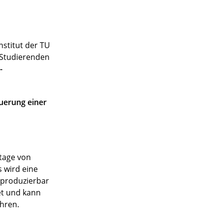
stitut der TU
n Studierenden
-
uerung einer
ntage von
 wird eine
eproduzierbar
et und kann
hren.