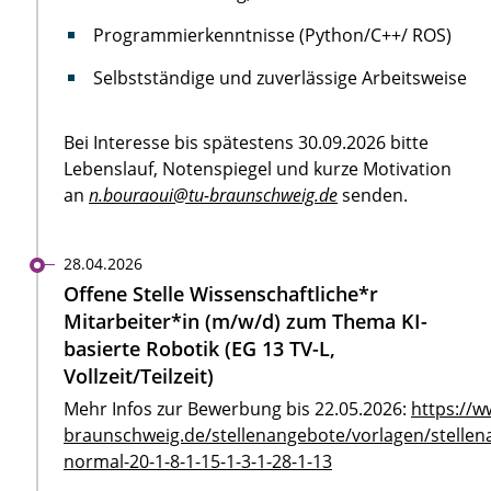
Programmierkenntnisse (Python/C++/ ROS)
Selbstständige und zuverlässige Arbeitsweise
Bei Interesse bis spätestens 30.09.2026 bitte
Lebenslauf, Notenspiegel und kurze Motivation
an
n.bouraoui@tu-braunschweig.de
senden.
28.04.2026
Offene Stelle Wissenschaftliche*r
Mitarbeiter*in (m/w/d) zum Thema KI-
basierte Robotik (EG 13 TV-L,
Vollzeit/Teilzeit)
Mehr Infos zur Bewerbung bis 22.05.2026:
https://w
braunschweig.de/stellenangebote/vorlagen/stellen
normal-20-1-8-1-15-1-3-1-28-1-13