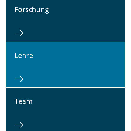
For­schung
Lehre
Team