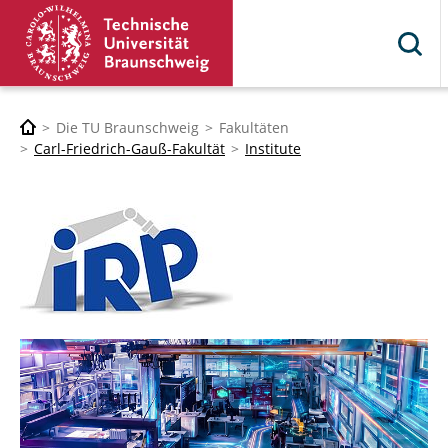
Die TU Braunschweig
Fakultäten
Carl-Friedrich-Gauß-Fakultät
Institute