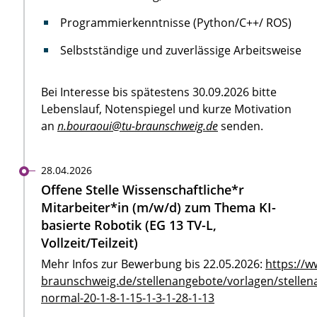
Programmierkenntnisse (Python/C++/ ROS)
Selbstständige und zuverlässige Arbeitsweise
Bei Interesse bis spätestens 30.09.2026 bitte
Lebenslauf, Notenspiegel und kurze Motivation
an
n.bouraoui@tu-braunschweig.de
senden.
28.04.2026
Offene Stelle Wissenschaftliche*r
Mitarbeiter*in (m/w/d) zum Thema KI-
basierte Robotik (EG 13 TV-L,
Vollzeit/Teilzeit)
Mehr Infos zur Bewerbung bis 22.05.2026:
https://w
braunschweig.de/stellenangebote/vorlagen/stellen
normal-20-1-8-1-15-1-3-1-28-1-13