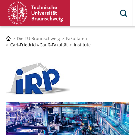
Die TU Braunschweig
Fakultäten
Carl-Friedrich-Gauß-Fakultät
Institute