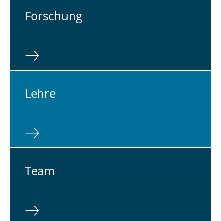
For­schung
Lehre
Team