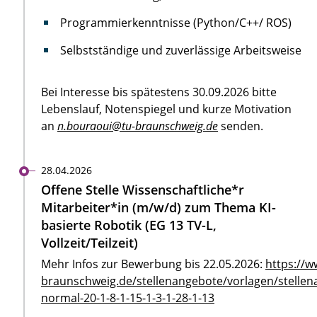
Programmierkenntnisse (Python/C++/ ROS)
Selbstständige und zuverlässige Arbeitsweise
Bei Interesse bis spätestens 30.09.2026 bitte
Lebenslauf, Notenspiegel und kurze Motivation
an
n.bouraoui@tu-braunschweig.de
senden.
28.04.2026
Offene Stelle Wissenschaftliche*r
Mitarbeiter*in (m/w/d) zum Thema KI-
basierte Robotik (EG 13 TV-L,
Vollzeit/Teilzeit)
Mehr Infos zur Bewerbung bis 22.05.2026:
https://w
braunschweig.de/stellenangebote/vorlagen/stellen
normal-20-1-8-1-15-1-3-1-28-1-13