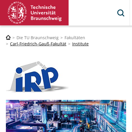
Die TU Braunschweig
Fakultäten
Carl-Friedrich-Gauß-Fakultät
Institute