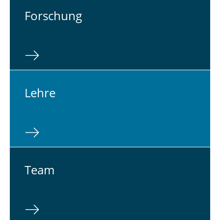
For­schung
Lehre
Team