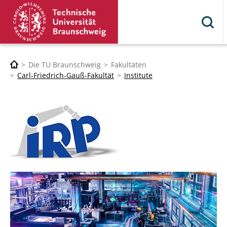
Die TU Braunschweig
Fakultäten
Carl-Friedrich-Gauß-Fakultät
Institute