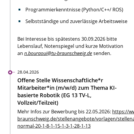
Programmierkenntnisse (Python/C++/ ROS)
Selbstständige und zuverlässige Arbeitsweise
Bei Interesse bis spätestens 30.09.2026 bitte
Lebenslauf, Notenspiegel und kurze Motivation
an
n.bouraoui@tu-braunschweig.de
senden.
28.04.2026
Offene Stelle Wissenschaftliche*r
Mitarbeiter*in (m/w/d) zum Thema KI-
basierte Robotik (EG 13 TV-L,
Vollzeit/Teilzeit)
Mehr Infos zur Bewerbung bis 22.05.2026:
https://w
braunschweig.de/stellenangebote/vorlagen/stellen
normal-20-1-8-1-15-1-3-1-28-1-13