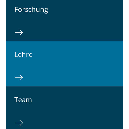
For­schung
Lehre
Team