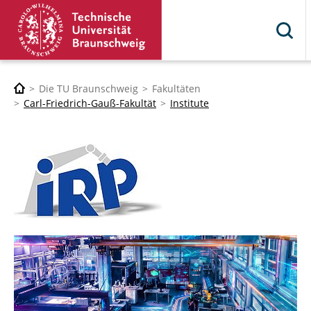
Die TU Braunschweig
Fakultäten
Carl-Friedrich-Gauß-Fakultät
Institute