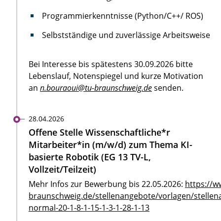
Programmierkenntnisse (Python/C++/ ROS)
Selbstständige und zuverlässige Arbeitsweise
Bei Interesse bis spätestens 30.09.2026 bitte
Lebenslauf, Notenspiegel und kurze Motivation
an
n.bouraoui@tu-braunschweig.de
senden.
28.04.2026
Offene Stelle Wissenschaftliche*r
Mitarbeiter*in (m/w/d) zum Thema KI-
basierte Robotik (EG 13 TV-L,
Vollzeit/Teilzeit)
Mehr Infos zur Bewerbung bis 22.05.2026:
https://w
braunschweig.de/stellenangebote/vorlagen/stellen
normal-20-1-8-1-15-1-3-1-28-1-13