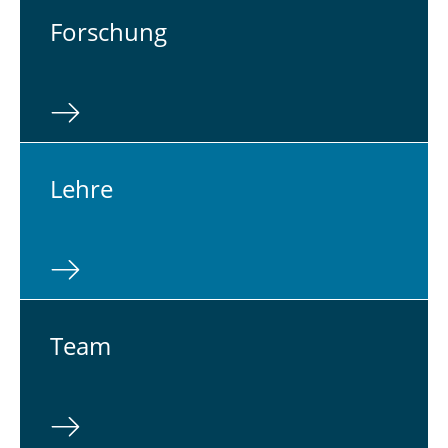
For­schung
Lehre
Team