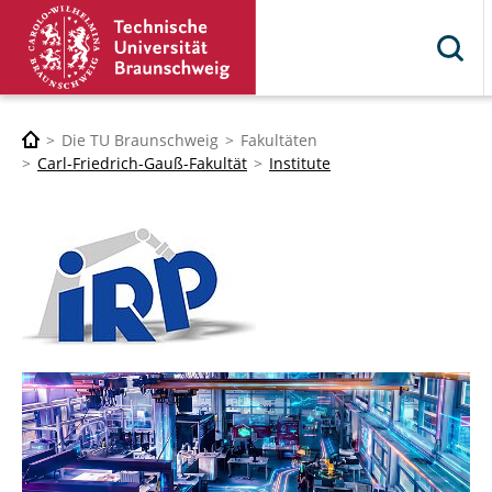
Die TU Braunschweig
Fakultäten
Carl-Friedrich-Gauß-Fakultät
Institute