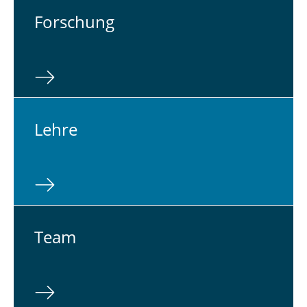
For­schung
Lehre
Team