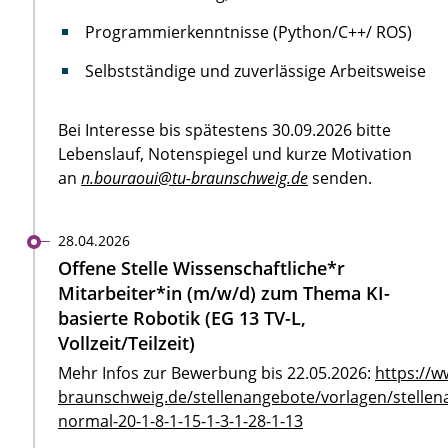
Programmierkenntnisse (Python/C++/ ROS)
Selbstständige und zuverlässige Arbeitsweise
Bei Interesse bis spätestens 30.09.2026 bitte
Lebenslauf, Notenspiegel und kurze Motivation
an
n.bouraoui@tu-braunschweig.de
senden.
28.04.2026
Offene Stelle Wissenschaftliche*r
Mitarbeiter*in (m/w/d) zum Thema KI-
basierte Robotik (EG 13 TV-L,
Vollzeit/Teilzeit)
Mehr Infos zur Bewerbung bis 22.05.2026:
https://w
braunschweig.de/stellenangebote/vorlagen/stellen
normal-20-1-8-1-15-1-3-1-28-1-13