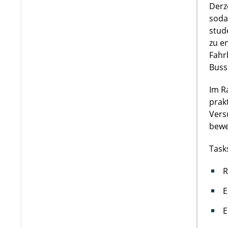
Derz
soda
stud
zu e
Fahr
Buss
Im R
prak
Vers
bewe
Task
R
E
E