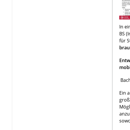
In e
BS (
für 
brau
Entw
mobi
Bach
Ein 
groß
Mögl
anzu
sowo