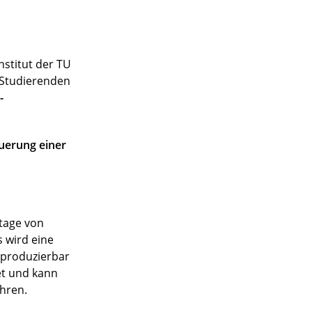
stitut der TU
n Studierenden
-
uerung einer
ntage von
 wird eine
eproduzierbar
et und kann
hren.