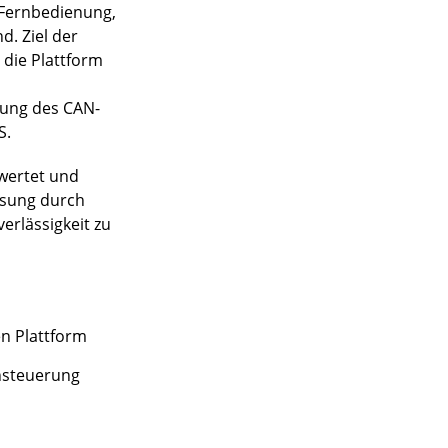
e Fernbedienung,
. Ziel der
 die Plattform
zung des CAN-
S.
ewertet und
ösung durch
erlässigkeit zu
n Plattform
nsteuerung