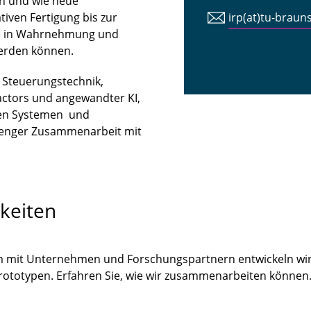
n und wie neue
iven Fertigung bis zur
irp(at)tu-braun
tte in Wahrnehmung und
erden können.
n Steuerungstechnik,
ctors und angewandter KI,
len Systemen und
 enger Zusammenarbeit mit
keiten
m mit Unternehmen und Forschungspartnern entwickeln wir
Prototypen. Erfahren Sie, wie wir zusammenarbeiten könne