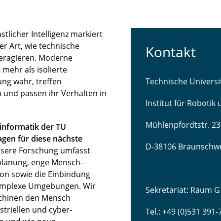
licher Intelligenz markiert
r Art, wie technische
Kontakt
teragieren. Moderne
mehr als isolierte
ng wahr, treffen
Technische Univers
 und passen ihr Verhalten in
Institut für Robotik
Mühlenpfordtstr. 23
sinformatik der TU
gen für diese nächste
D-38106 Braunschw
sere Forschung umfasst
lanung, enge Mensch-
ion sowie die Einbindung
komplexe Umgebungen. Wir
Sekretariat: Raum G
schinen den Mensch
striellen und cyber-
Tel.: +49 (0)531 391