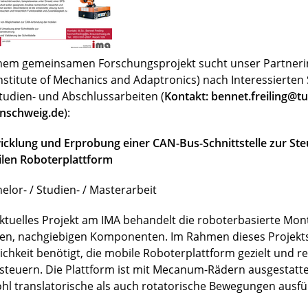
inem gemeinsamen Forschungsprojekt sucht unser Partnerin
Institute of Mechanics and Adaptronics) nach Interessierte
Studien- und Abschlussarbeiten (
Kontakt: bennet.freiling@tu
nschweig.de
):
icklung und Erprobung einer CAN-Bus-Schnittstelle zur Ste
len Roboterplattform
elor- / Studien- / Masterarbeit
aktuelles Projekt am IMA behandelt die roboterbasierte Mo
en, nachgiebigen Komponenten. Im Rahmen dieses Projekts
ichkeit benötigt, die mobile Roboterplattform gezielt und r
steuern. Die Plattform ist mit Mecanum-Rädern ausgestatt
hl translatorische als auch rotatorische Bewegungen ausfü