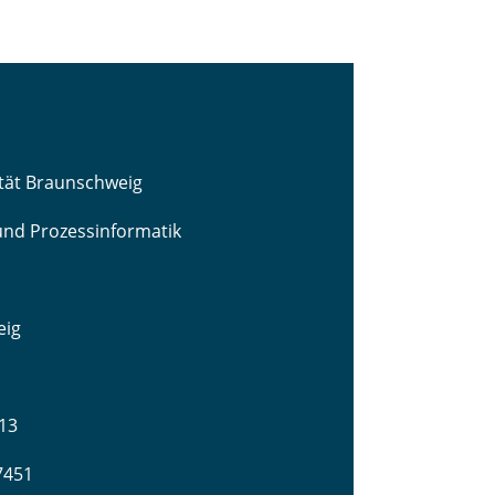
ität Braunschweig
 und Prozessinformatik
eig
13
-7451