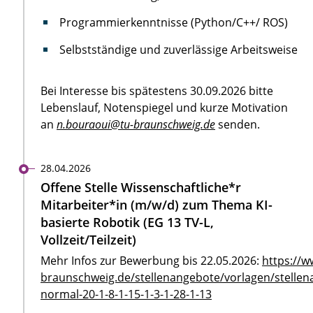
Programmierkenntnisse (Python/C++/ ROS)
Selbstständige und zuverlässige Arbeitsweise
Bei Interesse bis spätestens 30.09.2026 bitte
Lebenslauf, Notenspiegel und kurze Motivation
an
n.bouraoui@tu-braunschweig.de
senden.
28.04.2026
Offene Stelle Wissenschaftliche*r
Mitarbeiter*in (m/w/d) zum Thema KI-
basierte Robotik (EG 13 TV-L,
Vollzeit/Teilzeit)
Mehr Infos zur Bewerbung bis 22.05.2026:
https://w
braunschweig.de/stellenangebote/vorlagen/stellen
normal-20-1-8-1-15-1-3-1-28-1-13