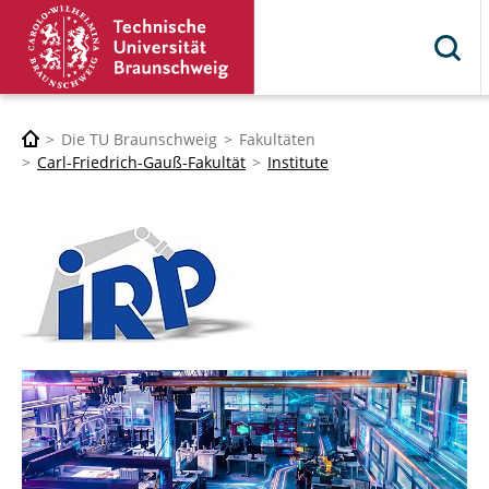
Die TU Braunschweig
Fakultäten
Carl-Friedrich-Gauß-Fakultät
Institute