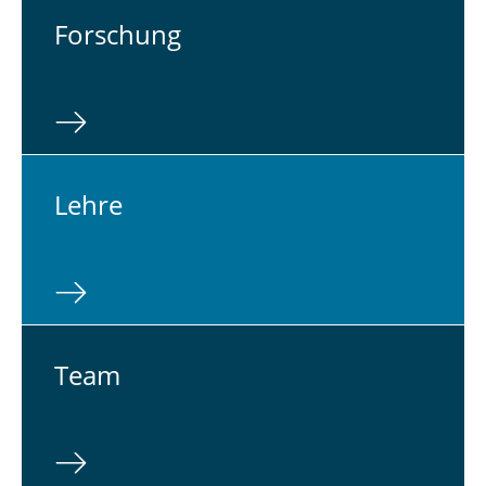
For­schung
Lehre
Team