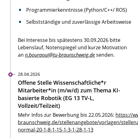
Programmierkenntnisse (Python/C++/ ROS)
Selbstständige und zuverlässige Arbeitsweise
Bei Interesse bis spätestens 30.09.2026 bitte
Lebenslauf, Notenspiegel und kurze Motivation
an
n.bouraoui@tu-braunschweig.de
senden.
28.04.2026
Offene Stelle Wissenschaftliche*r
Mitarbeiter*in (m/w/d) zum Thema KI-
basierte Robotik (EG 13 TV-L,
Vollzeit/Teilzeit)
Mehr Infos zur Bewerbung bis 22.05.2026:
https://w
braunschweig.de/stellenangebote/vorlagen/stellen
normal-20-1-8-1-15-1-3-1-28-1-13