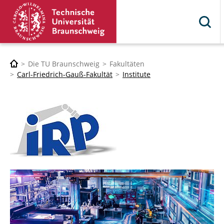
Die TU Braunschweig
Fakultäten
Carl-Friedrich-Gauß-Fakultät
Institute