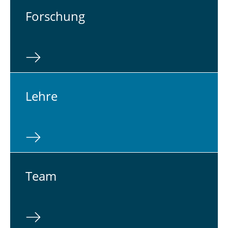
For­schung
Lehre
Team