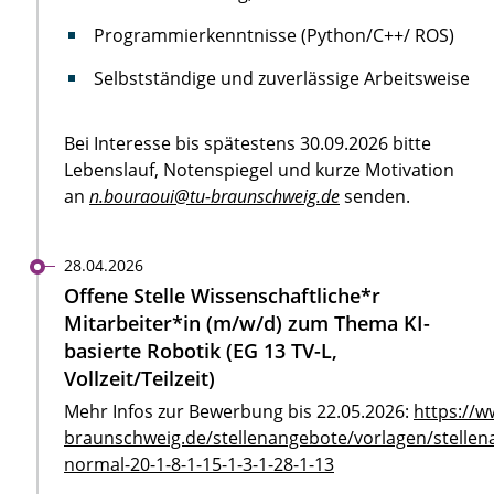
Programmierkenntnisse (Python/C++/ ROS)
Selbstständige und zuverlässige Arbeitsweise
Bei Interesse bis spätestens 30.09.2026 bitte
Lebenslauf, Notenspiegel und kurze Motivation
an
n.bouraoui@tu-braunschweig.de
senden.
28.04.2026
Offene Stelle Wissenschaftliche*r
Mitarbeiter*in (m/w/d) zum Thema KI-
basierte Robotik (EG 13 TV-L,
Vollzeit/Teilzeit)
Mehr Infos zur Bewerbung bis 22.05.2026:
https://w
braunschweig.de/stellenangebote/vorlagen/stellen
normal-20-1-8-1-15-1-3-1-28-1-13