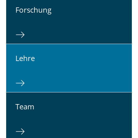
For­schung
Lehre
Team