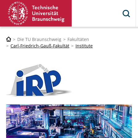
Die TU Braunschweig
Fakultäten
Carl-Friedrich-Gauß-Fakultät
Institute