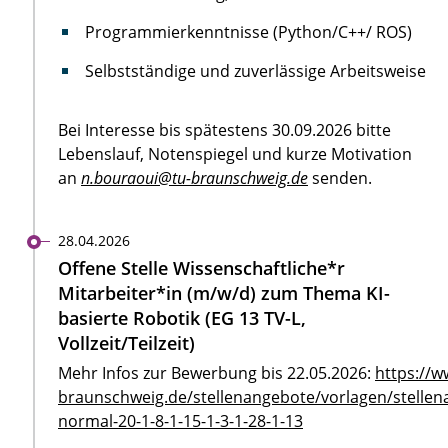
Programmierkenntnisse (Python/C++/ ROS)
Selbstständige und zuverlässige Arbeitsweise
Bei Interesse bis spätestens 30.09.2026 bitte
Lebenslauf, Notenspiegel und kurze Motivation
an
n.bouraoui@tu-braunschweig.de
senden.
28.04.2026
Offene Stelle Wissenschaftliche*r
Mitarbeiter*in (m/w/d) zum Thema KI-
basierte Robotik (EG 13 TV-L,
Vollzeit/Teilzeit)
Mehr Infos zur Bewerbung bis 22.05.2026:
https://w
braunschweig.de/stellenangebote/vorlagen/stellen
normal-20-1-8-1-15-1-3-1-28-1-13