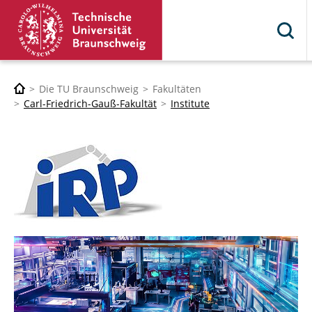
Die TU Braunschweig
Fakultäten
Carl-Friedrich-Gauß-Fakultät
Institute