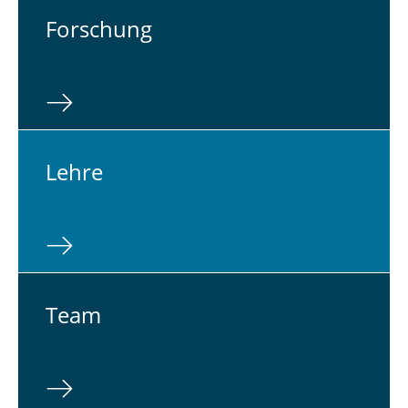
For­schung
Lehre
Team