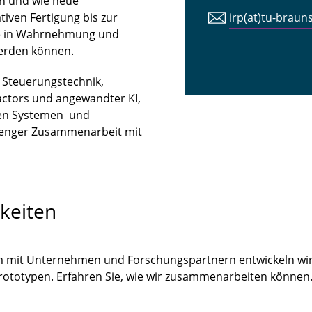
n und wie neue
iven Fertigung bis zur
irp(at)tu-braun
tte in Wahrnehmung und
erden können.
n Steuerungstechnik,
ctors und angewandter KI,
len Systemen und
 enger Zusammenarbeit mit
keiten
m mit Unternehmen und Forschungspartnern entwickeln wir
Prototypen. Erfahren Sie, wie wir zusammenarbeiten könne