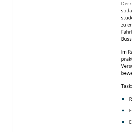
Derz
soda
stud
zu e
Fahr
Buss
Im R
prak
Vers
bewe
Task
R
E
E