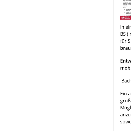
In e
BS (
für 
brau
Entw
mobi
Bach
Ein 
groß
Mögl
anzu
sowo