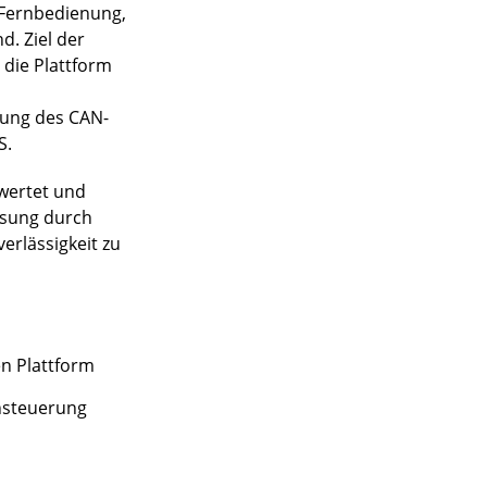
e Fernbedienung,
. Ziel der
 die Plattform
zung des CAN-
S.
ewertet und
ösung durch
erlässigkeit zu
n Plattform
nsteuerung