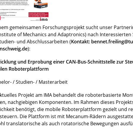
inem gemeinsamen Forschungsprojekt sucht unser Partnerin
Institute of Mechanics and Adaptronics) nach Interessierte
Studien- und Abschlussarbeiten (
Kontakt: bennet.freiling@tu
nschweig.de
):
icklung und Erprobung einer CAN-Bus-Schnittstelle zur Ste
len Roboterplattform
elor- / Studien- / Masterarbeit
aktuelles Projekt am IMA behandelt die roboterbasierte Mo
en, nachgiebigen Komponenten. Im Rahmen dieses Projekts
ichkeit benötigt, die mobile Roboterplattform gezielt und r
steuern. Die Plattform ist mit Mecanum-Rädern ausgestatt
hl translatorische als auch rotatorische Bewegungen ausfü