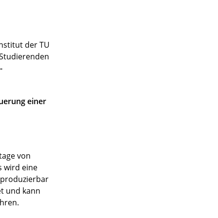
stitut der TU
n Studierenden
-
uerung einer
ntage von
 wird eine
eproduzierbar
et und kann
hren.