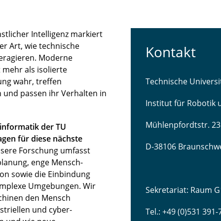
licher Intelligenz markiert
r Art, wie technische
Kontakt
teragieren. Moderne
mehr als isolierte
ng wahr, treffen
Technische Univers
 und passen ihr Verhalten in
Institut für Robotik
Mühlenpfordtstr. 23
sinformatik der TU
gen für diese nächste
D-38106 Braunschw
sere Forschung umfasst
lanung, enge Mensch-
ion sowie die Einbindung
komplexe Umgebungen. Wir
Sekretariat: Raum G
schinen den Mensch
striellen und cyber-
Tel.: +49 (0)531 391