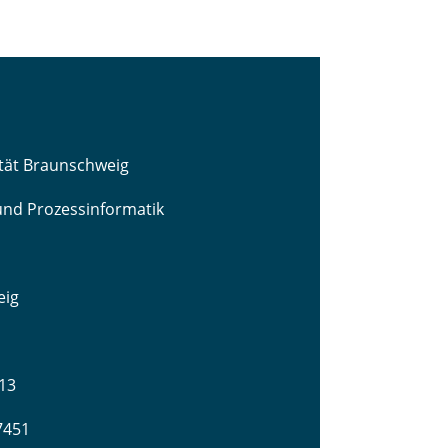
ität Braunschweig
 und Prozessinformatik
eig
13
-7451