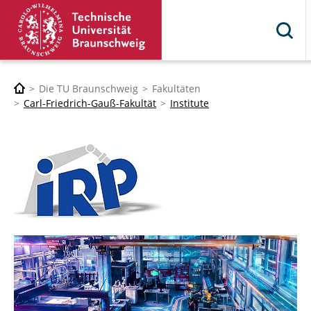
Die TU Braunschweig
Fakultäten
Carl-Friedrich-Gauß-Fakultät
Institute