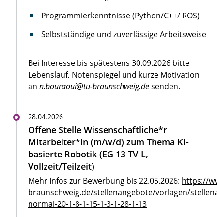
Programmierkenntnisse (Python/C++/ ROS)
Selbstständige und zuverlässige Arbeitsweise
Bei Interesse bis spätestens 30.09.2026 bitte
Lebenslauf, Notenspiegel und kurze Motivation
an
n.bouraoui@tu-braunschweig.de
senden.
28.04.2026
Offene Stelle Wissenschaftliche*r
Mitarbeiter*in (m/w/d) zum Thema KI-
basierte Robotik (EG 13 TV-L,
Vollzeit/Teilzeit)
Mehr Infos zur Bewerbung bis 22.05.2026:
https://w
braunschweig.de/stellenangebote/vorlagen/stellen
normal-20-1-8-1-15-1-3-1-28-1-13