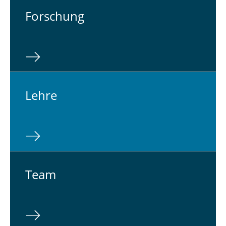
For­schung
Lehre
Team