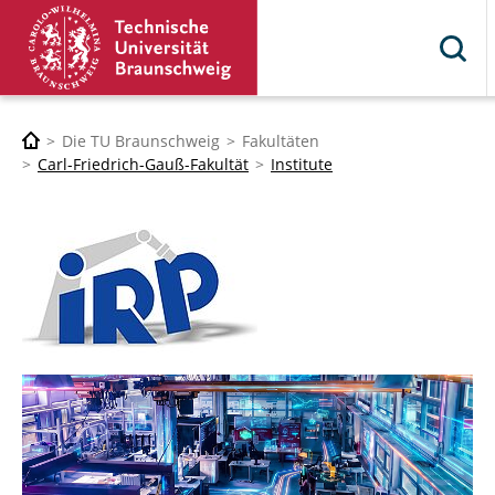
Die TU Braunschweig
Fakultäten
Carl-Friedrich-Gauß-Fakultät
Institute