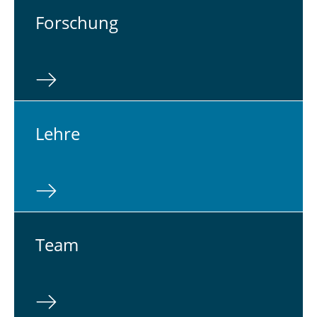
For­schung
Lehre
Team