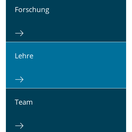
For­schung
Lehre
Team