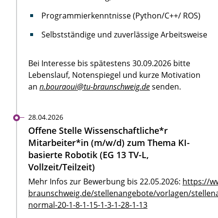
Programmierkenntnisse (Python/C++/ ROS)
Selbstständige und zuverlässige Arbeitsweise
Bei Interesse bis spätestens 30.09.2026 bitte
Lebenslauf, Notenspiegel und kurze Motivation
an
n.bouraoui@tu-braunschweig.de
senden.
28.04.2026
Offene Stelle Wissenschaftliche*r
Mitarbeiter*in (m/w/d) zum Thema KI-
basierte Robotik (EG 13 TV-L,
Vollzeit/Teilzeit)
Mehr Infos zur Bewerbung bis 22.05.2026:
https://w
braunschweig.de/stellenangebote/vorlagen/stellen
normal-20-1-8-1-15-1-3-1-28-1-13