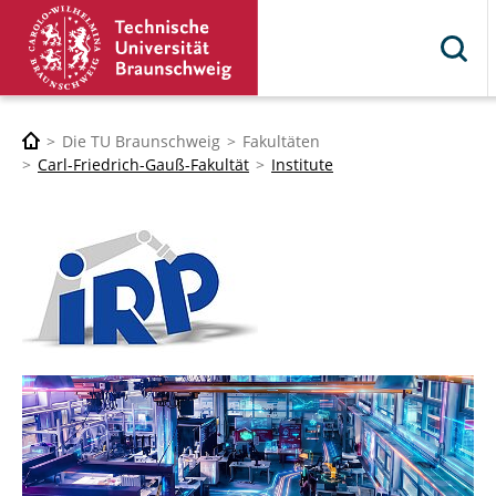
Die TU Braunschweig
Fakultäten
Carl-Friedrich-Gauß-Fakultät
Institute