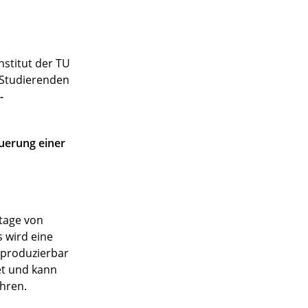
stitut der TU
n Studierenden
-
uerung einer
ntage von
 wird eine
eproduzierbar
et und kann
hren.