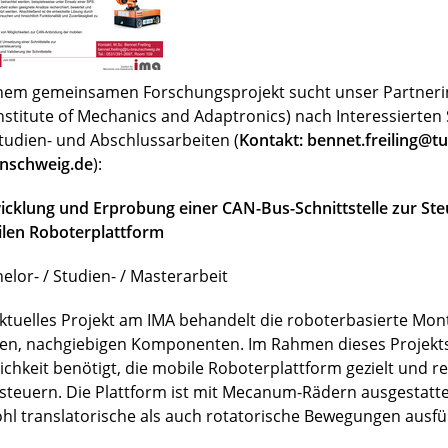
inem gemeinsamen Forschungsprojekt sucht unser Partnerin
Institute of Mechanics and Adaptronics) nach Interessierte
Studien- und Abschlussarbeiten (
Kontakt: bennet.freiling@tu
nschweig.de
):
icklung und Erprobung einer CAN-Bus-Schnittstelle zur Ste
len Roboterplattform
elor- / Studien- / Masterarbeit
aktuelles Projekt am IMA behandelt die roboterbasierte Mo
en, nachgiebigen Komponenten. Im Rahmen dieses Projekts
ichkeit benötigt, die mobile Roboterplattform gezielt und r
steuern. Die Plattform ist mit Mecanum-Rädern ausgestatt
hl translatorische als auch rotatorische Bewegungen ausfü