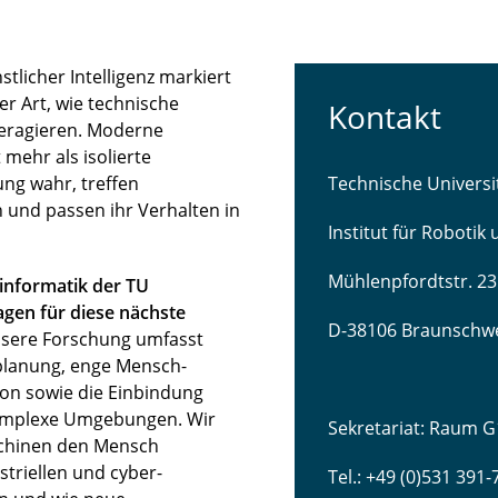
licher Intelligenz markiert
r Art, wie technische
Kontakt
teragieren. Moderne
mehr als isolierte
ng wahr, treffen
Technische Univers
 und passen ihr Verhalten in
Institut für Robotik
Mühlenpfordtstr. 23
sinformatik der TU
gen für diese nächste
D-38106 Braunschw
sere Forschung umfasst
lanung, enge Mensch-
ion sowie die Einbindung
komplexe Umgebungen. Wir
Sekretariat: Raum G
schinen den Mensch
striellen und cyber-
Tel.: +49 (0)531 391