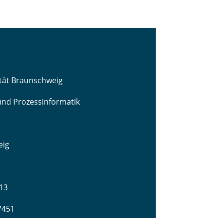
ität Braunschweig
 und Prozessinformatik
eig
13
-7451