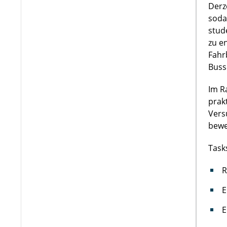
Derz
soda
stud
zu e
Fahr
Buss
Im R
prak
Vers
bewe
Task
R
E
E