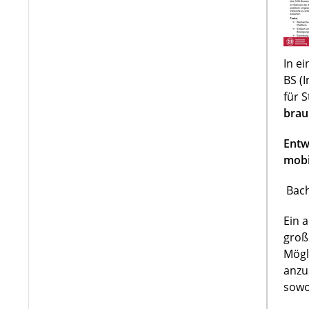
In e
BS (
für 
brau
Entw
mobi
Bach
Ein 
groß
Mögl
anzu
sowo