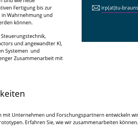
n und wie neue
iven Fertigung bis zur
irp(at)tu-braun
tte in Wahrnehmung und
erden können.
n Steuerungstechnik,
ctors und angewandter KI,
len Systemen und
 enger Zusammenarbeit mit
keiten
m mit Unternehmen und Forschungspartnern entwickeln wir
Prototypen. Erfahren Sie, wie wir zusammenarbeiten könne