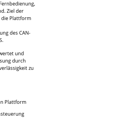
e Fernbedienung,
. Ziel der
 die Plattform
zung des CAN-
S.
ewertet und
ösung durch
erlässigkeit zu
n Plattform
nsteuerung