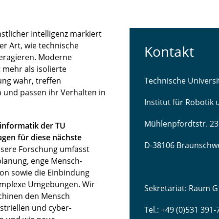
licher Intelligenz markiert
r Art, wie technische
Kontakt
teragieren. Moderne
mehr als isolierte
ng wahr, treffen
Technische Univers
 und passen ihr Verhalten in
Institut für Robotik
Mühlenpfordtstr. 23
sinformatik der TU
gen für diese nächste
D-38106 Braunschw
sere Forschung umfasst
lanung, enge Mensch-
ion sowie die Einbindung
komplexe Umgebungen. Wir
Sekretariat: Raum G
schinen den Mensch
striellen und cyber-
Tel.: +49 (0)531 391