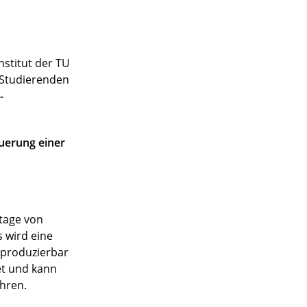
stitut der TU
n Studierenden
-
uerung einer
ntage von
 wird eine
eproduzierbar
et und kann
hren.