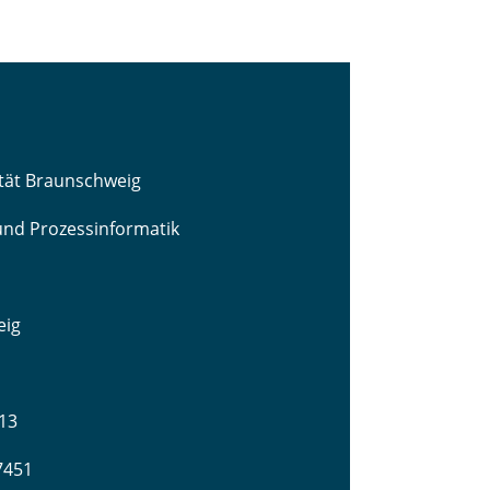
ität Braunschweig
 und Prozessinformatik
eig
13
-7451