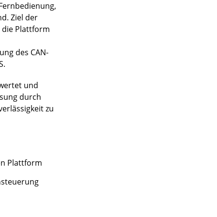
e Fernbedienung,
. Ziel der
 die Plattform
zung des CAN-
S.
ewertet und
ösung durch
erlässigkeit zu
n Plattform
nsteuerung