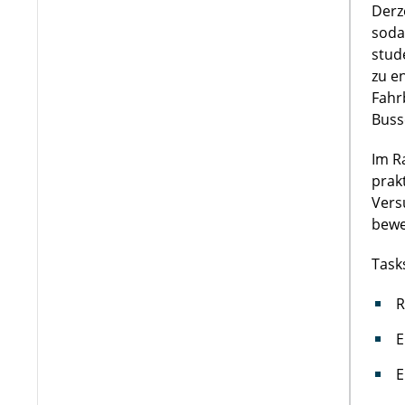
Derz
soda
stud
zu e
Fahr
Buss
Im R
prak
Vers
bewe
Task
R
E
E