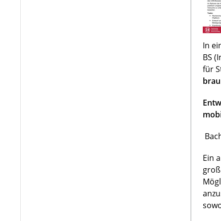
In e
BS (
für 
brau
Entw
mobi
Bach
Ein 
groß
Mögl
anzu
sowo