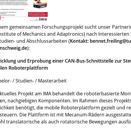
inem gemeinsamen Forschungsprojekt sucht unser Partnerin
Institute of Mechanics and Adaptronics) nach Interessierte
Studien- und Abschlussarbeiten (
Kontakt: bennet.freiling@tu
nschweig.de
):
icklung und Erprobung einer CAN-Bus-Schnittstelle zur Ste
len Roboterplattform
elor- / Studien- / Masterarbeit
aktuelles Projekt am IMA behandelt die roboterbasierte Mo
en, nachgiebigen Komponenten. Im Rahmen dieses Projekts
ichkeit benötigt, die mobile Roboterplattform gezielt und r
steuern. Die Plattform ist mit Mecanum-Rädern ausgestatt
hl translatorische als auch rotatorische Bewegungen ausfü