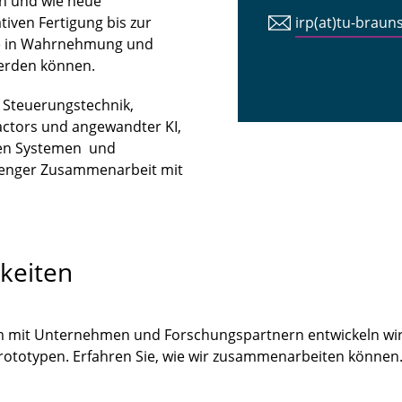
n und wie neue
iven Fertigung bis zur
irp(at)tu-braun
tte in Wahrnehmung und
erden können.
n Steuerungstechnik,
ctors und angewandter KI,
len Systemen und
 enger Zusammenarbeit mit
keiten
m mit Unternehmen und Forschungspartnern entwickeln wir
Prototypen. Erfahren Sie, wie wir zusammenarbeiten könne