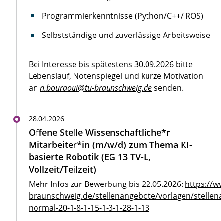
Programmierkenntnisse (Python/C++/ ROS)
Selbstständige und zuverlässige Arbeitsweise
Bei Interesse bis spätestens 30.09.2026 bitte
Lebenslauf, Notenspiegel und kurze Motivation
an
n.bouraoui@tu-braunschweig.de
senden.
28.04.2026
Offene Stelle Wissenschaftliche*r
Mitarbeiter*in (m/w/d) zum Thema KI-
basierte Robotik (EG 13 TV-L,
Vollzeit/Teilzeit)
Mehr Infos zur Bewerbung bis 22.05.2026:
https://w
braunschweig.de/stellenangebote/vorlagen/stellen
normal-20-1-8-1-15-1-3-1-28-1-13