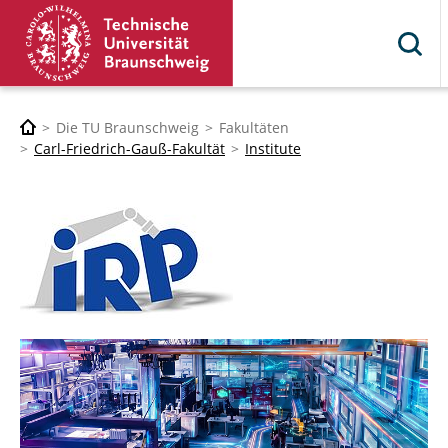
Die TU Braunschweig
Fakultäten
Carl-Friedrich-Gauß-Fakultät
Institute