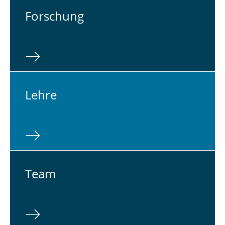
For­schung
Lehre
Team