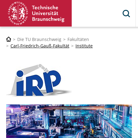
Die TU Braunschweig
Fakultäten
Carl-Friedrich-Gauß-Fakultät
Institute