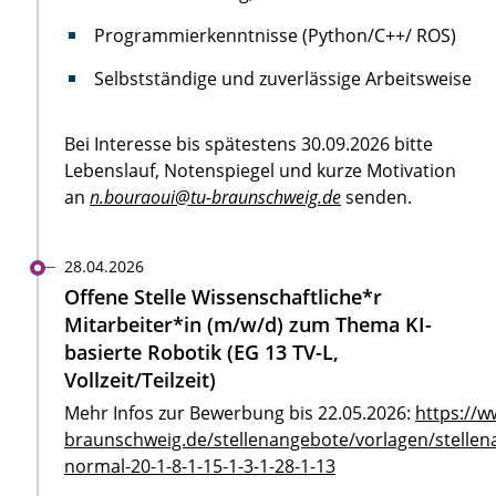
Programmierkenntnisse (Python/C++/ ROS)
Selbstständige und zuverlässige Arbeitsweise
Bei Interesse bis spätestens 30.09.2026 bitte
Lebenslauf, Notenspiegel und kurze Motivation
an
n.bouraoui@tu-braunschweig.de
senden.
28.04.2026
Offene Stelle Wissenschaftliche*r
Mitarbeiter*in (m/w/d) zum Thema KI-
basierte Robotik (EG 13 TV-L,
Vollzeit/Teilzeit)
Mehr Infos zur Bewerbung bis 22.05.2026:
https://w
braunschweig.de/stellenangebote/vorlagen/stellen
normal-20-1-8-1-15-1-3-1-28-1-13