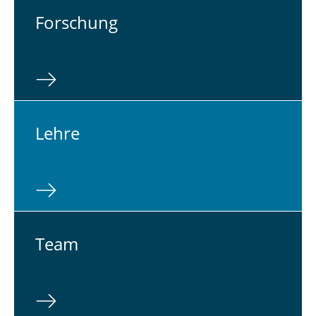
For­schung
Lehre
Team