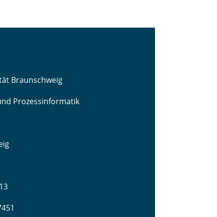
ität Braunschweig
 und Prozessinformatik
eig
13
-7451