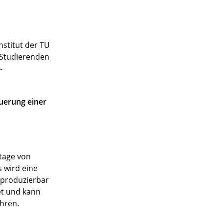
stitut der TU
n Studierenden
-
uerung einer
ntage von
 wird eine
eproduzierbar
et und kann
hren.