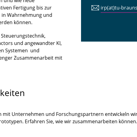
n und wie neue
iven Fertigung bis zur
irp(at)tu-braun
tte in Wahrnehmung und
erden können.
n Steuerungstechnik,
ctors und angewandter KI,
len Systemen und
 enger Zusammenarbeit mit
keiten
m mit Unternehmen und Forschungspartnern entwickeln wir
Prototypen. Erfahren Sie, wie wir zusammenarbeiten könne