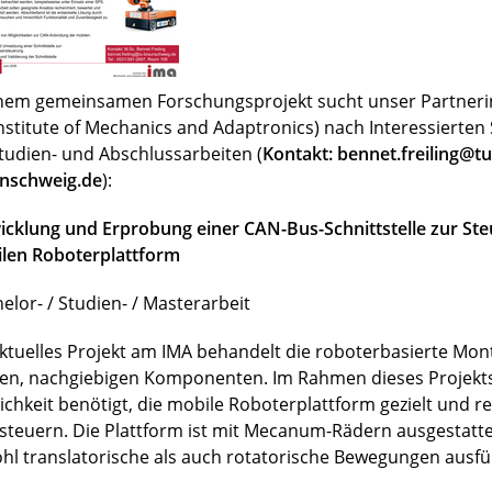
inem gemeinsamen Forschungsprojekt sucht unser Partnerin
Institute of Mechanics and Adaptronics) nach Interessierte
Studien- und Abschlussarbeiten (
Kontakt: bennet.freiling@tu
nschweig.de
):
icklung und Erprobung einer CAN-Bus-Schnittstelle zur Ste
len Roboterplattform
elor- / Studien- / Masterarbeit
aktuelles Projekt am IMA behandelt die roboterbasierte Mo
en, nachgiebigen Komponenten. Im Rahmen dieses Projekts
ichkeit benötigt, die mobile Roboterplattform gezielt und r
steuern. Die Plattform ist mit Mecanum-Rädern ausgestatt
hl translatorische als auch rotatorische Bewegungen ausfü