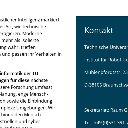
licher Intelligenz markiert
r Art, wie technische
Kontakt
teragieren. Moderne
mehr als isolierte
ng wahr, treffen
Technische Univers
 und passen ihr Verhalten in
Institut für Robotik
Mühlenpfordtstr. 23
sinformatik der TU
gen für diese nächste
D-38106 Braunschw
sere Forschung umfasst
lanung, enge Mensch-
ion sowie die Einbindung
komplexe Umgebungen. Wir
Sekretariat: Raum G
schinen den Mensch
striellen und cyber-
Tel.: +49 (0)531 391