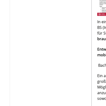
In e
BS (
für 
brau
Entw
mobi
Bach
Ein 
groß
Mögl
anzu
sowo