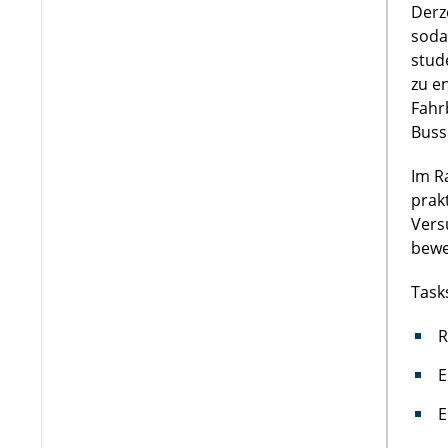
Derz
soda
stud
zu e
Fahr
Buss
Im R
prak
Vers
bewe
Task
R
E
E