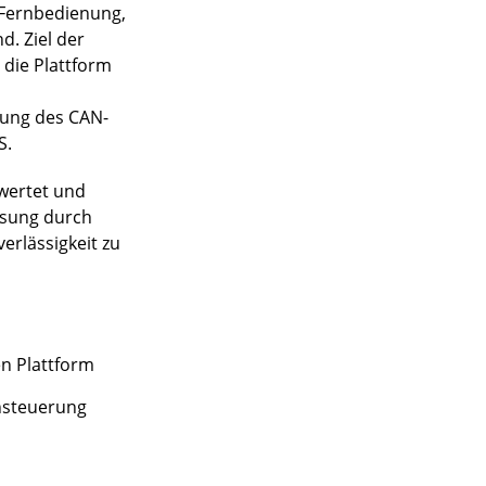
e Fernbedienung,
. Ziel der
 die Plattform
zung des CAN-
S.
ewertet und
ösung durch
erlässigkeit zu
n Plattform
nsteuerung