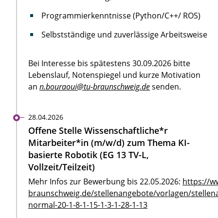
Programmierkenntnisse (Python/C++/ ROS)
Selbstständige und zuverlässige Arbeitsweise
Bei Interesse bis spätestens 30.09.2026 bitte
Lebenslauf, Notenspiegel und kurze Motivation
an
n.bouraoui@tu-braunschweig.de
senden.
28.04.2026
Offene Stelle Wissenschaftliche*r
Mitarbeiter*in (m/w/d) zum Thema KI-
basierte Robotik (EG 13 TV-L,
Vollzeit/Teilzeit)
Mehr Infos zur Bewerbung bis 22.05.2026:
https://w
braunschweig.de/stellenangebote/vorlagen/stellen
normal-20-1-8-1-15-1-3-1-28-1-13