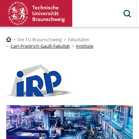
Die TU Braunschweig
Fakultäten
Carl-Friedrich-Gauß-Fakultät
Institute