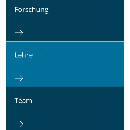
For­schung
Lehre
Team