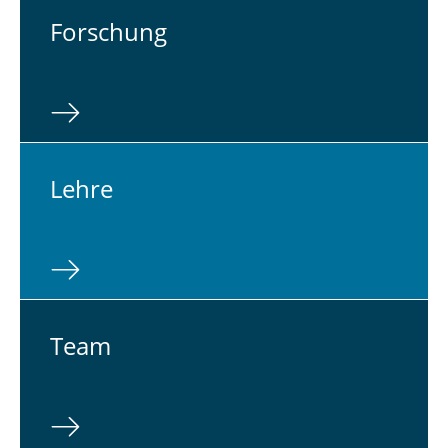
For­schung
Lehre
Team