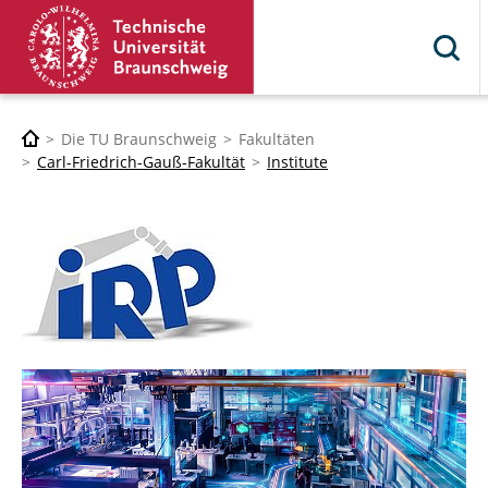
Die TU Braunschweig
Fakultäten
Carl-Friedrich-Gauß-Fakultät
Institute