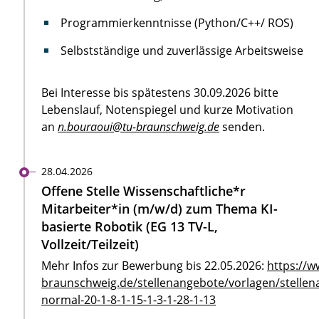
Programmierkenntnisse (Python/C++/ ROS)
Selbstständige und zuverlässige Arbeitsweise
Bei Interesse bis spätestens 30.09.2026 bitte
Lebenslauf, Notenspiegel und kurze Motivation
an
n.bouraoui@tu-braunschweig.de
senden.
28.04.2026
Offene Stelle Wissenschaftliche*r
Mitarbeiter*in (m/w/d) zum Thema KI-
basierte Robotik (EG 13 TV-L,
Vollzeit/Teilzeit)
Mehr Infos zur Bewerbung bis 22.05.2026:
https://w
braunschweig.de/stellenangebote/vorlagen/stellen
normal-20-1-8-1-15-1-3-1-28-1-13