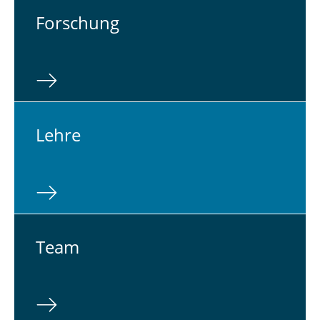
For­schung
Lehre
Team