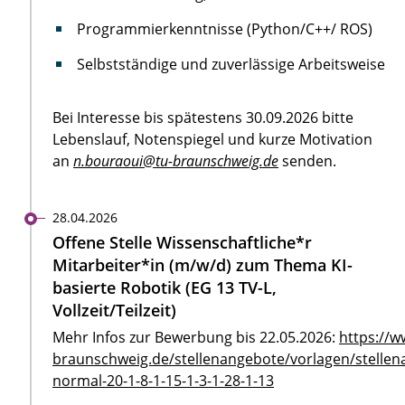
Programmierkenntnisse (Python/C++/ ROS)
Selbstständige und zuverlässige Arbeitsweise
Bei Interesse bis spätestens 30.09.2026 bitte
Lebenslauf, Notenspiegel und kurze Motivation
an
n.bouraoui@tu-braunschweig.de
senden.
28.04.2026
Offene Stelle Wissenschaftliche*r
Mitarbeiter*in (m/w/d) zum Thema KI-
basierte Robotik (EG 13 TV-L,
Vollzeit/Teilzeit)
Mehr Infos zur Bewerbung bis 22.05.2026:
https://w
braunschweig.de/stellenangebote/vorlagen/stellen
normal-20-1-8-1-15-1-3-1-28-1-13