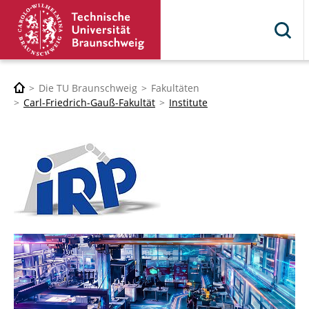
Die TU Braunschweig
Fakultäten
Carl-Friedrich-Gauß-Fakultät
Institute