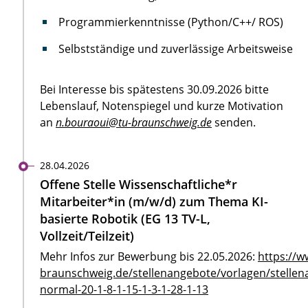
Programmierkenntnisse (Python/C++/ ROS)
Selbstständige und zuverlässige Arbeitsweise
Bei Interesse bis spätestens 30.09.2026 bitte
Lebenslauf, Notenspiegel und kurze Motivation
an
n.bouraoui@tu-braunschweig.de
senden.
28.04.2026
Offene Stelle Wissenschaftliche*r
Mitarbeiter*in (m/w/d) zum Thema KI-
basierte Robotik (EG 13 TV-L,
Vollzeit/Teilzeit)
Mehr Infos zur Bewerbung bis 22.05.2026:
https://w
braunschweig.de/stellenangebote/vorlagen/stellen
normal-20-1-8-1-15-1-3-1-28-1-13