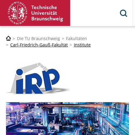
Die TU Braunschweig
Fakultäten
Carl-Friedrich-Gauß-Fakultät
Institute