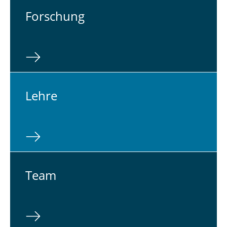
For­schung
Lehre
Team