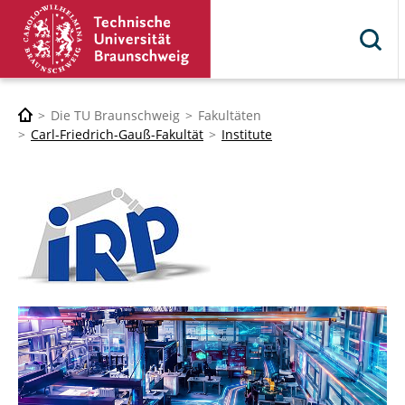
Die TU Braunschweig
Fakultäten
Carl-Friedrich-Gauß-Fakultät
Institute