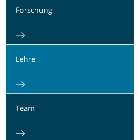
For­schung
Lehre
Team