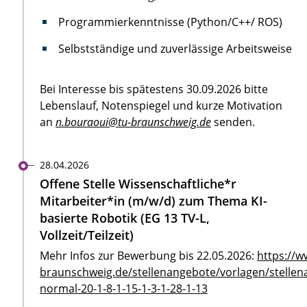
Programmierkenntnisse (Python/C++/ ROS)
Selbstständige und zuverlässige Arbeitsweise
Bei Interesse bis spätestens 30.09.2026 bitte
Lebenslauf, Notenspiegel und kurze Motivation
an
n.bouraoui@tu-braunschweig.de
senden.
28.04.2026
Offene Stelle Wissenschaftliche*r
Mitarbeiter*in (m/w/d) zum Thema KI-
basierte Robotik (EG 13 TV-L,
Vollzeit/Teilzeit)
Mehr Infos zur Bewerbung bis 22.05.2026:
https://w
braunschweig.de/stellenangebote/vorlagen/stellen
normal-20-1-8-1-15-1-3-1-28-1-13