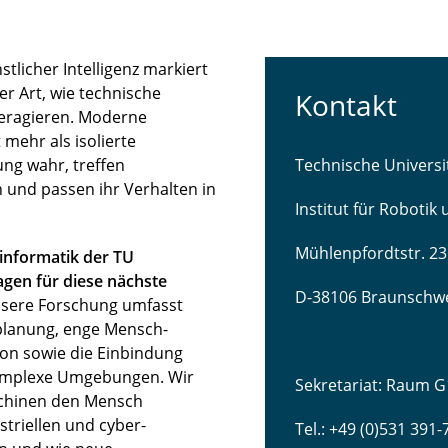
licher Intelligenz markiert
r Art, wie technische
Kontakt
teragieren. Moderne
mehr als isolierte
ng wahr, treffen
Technische Univers
 und passen ihr Verhalten in
Institut für Robotik
Mühlenpfordtstr. 23
sinformatik der TU
gen für diese nächste
D-38106 Braunschw
sere Forschung umfasst
lanung, enge Mensch-
ion sowie die Einbindung
komplexe Umgebungen. Wir
Sekretariat: Raum G
schinen den Mensch
striellen und cyber-
Tel.: +49 (0)531 391