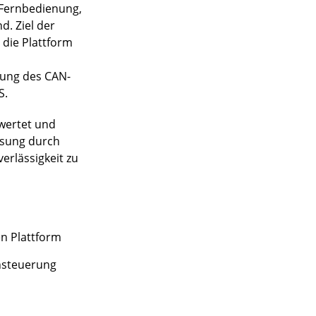
e Fernbedienung,
. Ziel der
 die Plattform
zung des CAN-
S.
ewertet und
ösung durch
erlässigkeit zu
n Plattform
nsteuerung