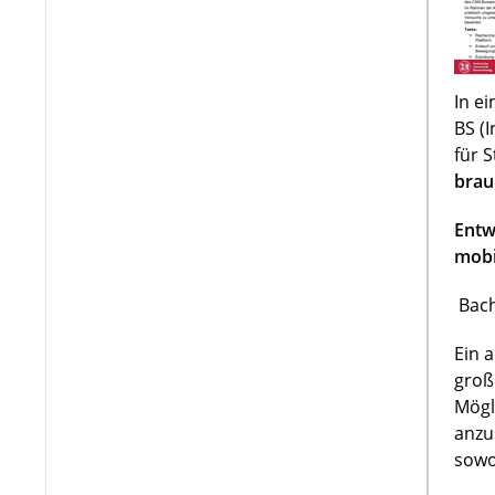
In e
BS (
für 
brau
Entw
mobi
Bach
Ein 
groß
Mögl
anzu
sowo