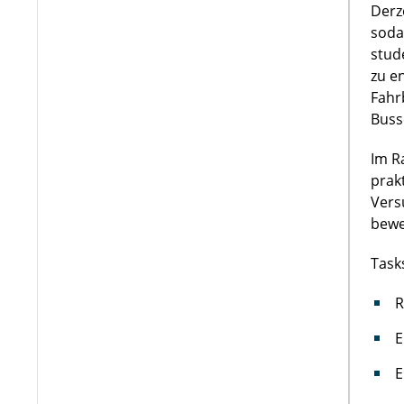
Derz
soda
stud
zu e
Fahr
Buss
Im R
prak
Vers
bewe
Task
R
E
E