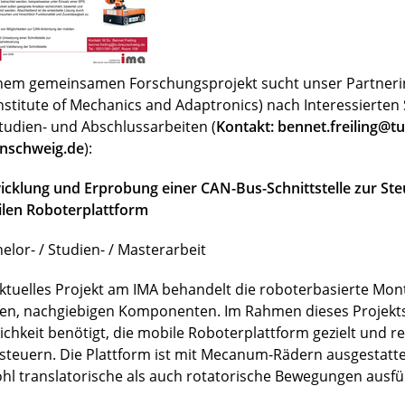
inem gemeinsamen Forschungsprojekt sucht unser Partnerin
Institute of Mechanics and Adaptronics) nach Interessierte
Studien- und Abschlussarbeiten (
Kontakt: bennet.freiling@tu
nschweig.de
):
icklung und Erprobung einer CAN-Bus-Schnittstelle zur Ste
len Roboterplattform
elor- / Studien- / Masterarbeit
aktuelles Projekt am IMA behandelt die roboterbasierte Mo
en, nachgiebigen Komponenten. Im Rahmen dieses Projekts
ichkeit benötigt, die mobile Roboterplattform gezielt und r
steuern. Die Plattform ist mit Mecanum-Rädern ausgestatt
hl translatorische als auch rotatorische Bewegungen ausfü