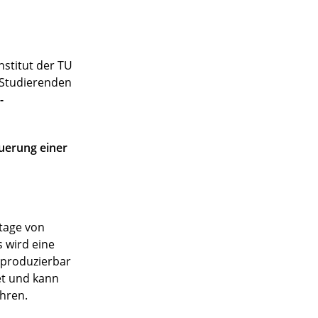
stitut der TU
n Studierenden
-
uerung einer
ntage von
 wird eine
eproduzierbar
et und kann
hren.