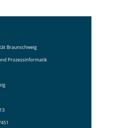
ität Braunschweig
 und Prozessinformatik
eig
13
-7451