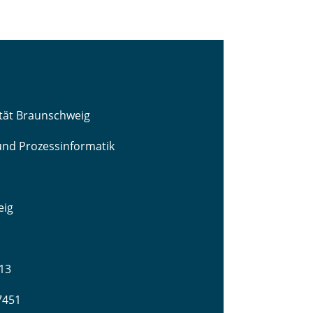
ität Braunschweig
 und Prozessinformatik
eig
13
-7451