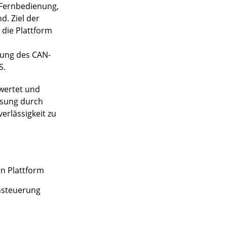
e Fernbedienung,
. Ziel der
 die Plattform
zung des CAN-
S.
ewertet und
ösung durch
erlässigkeit zu
n Plattform
nsteuerung