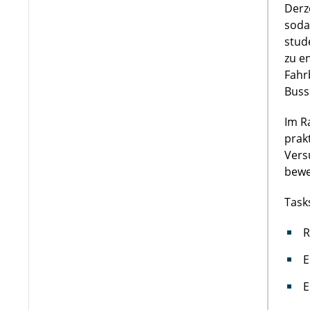
Derz
soda
stud
zu e
Fahr
Buss
Im R
prak
Vers
bewe
Task
R
E
E