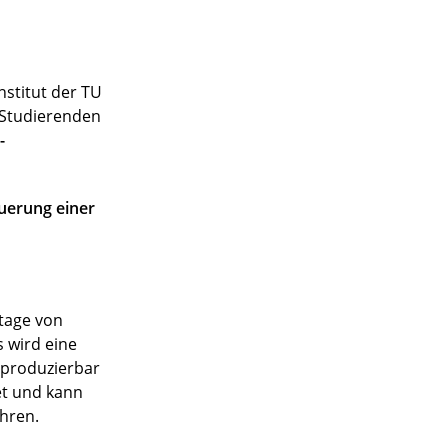
stitut der TU
n Studierenden
-
uerung einer
ntage von
 wird eine
eproduzierbar
et und kann
hren.