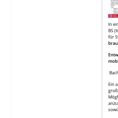
In e
BS (
für 
brau
Entw
mobi
Bach
Ein 
groß
Mögl
anzu
sowo