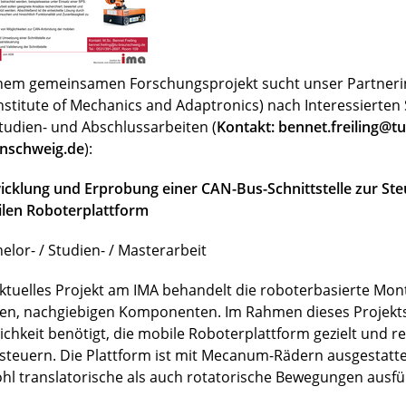
inem gemeinsamen Forschungsprojekt sucht unser Partnerin
Institute of Mechanics and Adaptronics) nach Interessierte
Studien- und Abschlussarbeiten (
Kontakt: bennet.freiling@tu
nschweig.de
):
icklung und Erprobung einer CAN-Bus-Schnittstelle zur Ste
len Roboterplattform
elor- / Studien- / Masterarbeit
aktuelles Projekt am IMA behandelt die roboterbasierte Mo
en, nachgiebigen Komponenten. Im Rahmen dieses Projekts
ichkeit benötigt, die mobile Roboterplattform gezielt und r
steuern. Die Plattform ist mit Mecanum-Rädern ausgestatt
hl translatorische als auch rotatorische Bewegungen ausfü