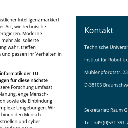
licher Intelligenz markiert
r Art, wie technische
Kontakt
teragieren. Moderne
mehr als isolierte
ng wahr, treffen
Technische Univers
 und passen ihr Verhalten in
Institut für Robotik
Mühlenpfordtstr. 23
sinformatik der TU
gen für diese nächste
D-38106 Braunschw
sere Forschung umfasst
lanung, enge Mensch-
ion sowie die Einbindung
komplexe Umgebungen. Wir
Sekretariat: Raum G
schinen den Mensch
striellen und cyber-
Tel.: +49 (0)531 391