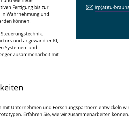
n und wie neue
iven Fertigung bis zur
irp(at)tu-braun
tte in Wahrnehmung und
erden können.
n Steuerungstechnik,
ctors und angewandter KI,
len Systemen und
 enger Zusammenarbeit mit
keiten
m mit Unternehmen und Forschungspartnern entwickeln wir
Prototypen. Erfahren Sie, wie wir zusammenarbeiten könne