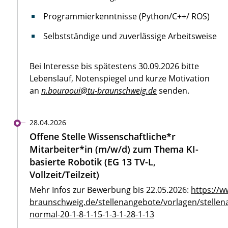
Programmierkenntnisse (Python/C++/ ROS)
Selbstständige und zuverlässige Arbeitsweise
Bei Interesse bis spätestens 30.09.2026 bitte
Lebenslauf, Notenspiegel und kurze Motivation
an
n.bouraoui@tu-braunschweig.de
senden.
28.04.2026
Offene Stelle Wissenschaftliche*r
Mitarbeiter*in (m/w/d) zum Thema KI-
basierte Robotik (EG 13 TV-L,
Vollzeit/Teilzeit)
Mehr Infos zur Bewerbung bis 22.05.2026:
https://w
braunschweig.de/stellenangebote/vorlagen/stellen
normal-20-1-8-1-15-1-3-1-28-1-13