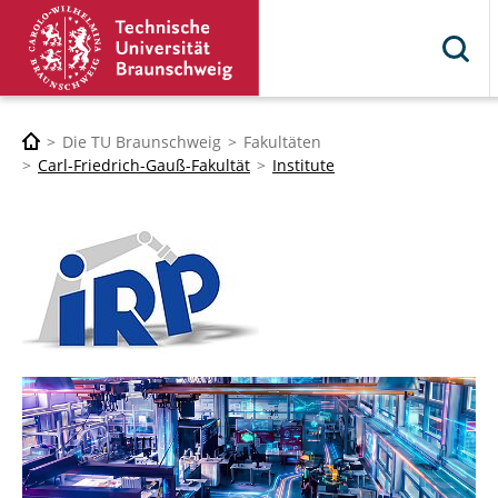
Die TU Braunschweig
Fakultäten
Carl-Friedrich-Gauß-Fakultät
Institute