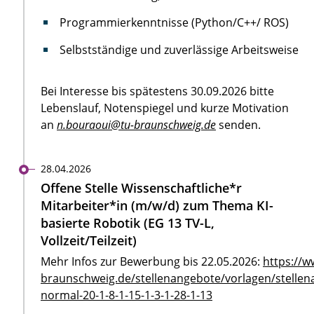
Programmierkenntnisse (Python/C++/ ROS)
Selbstständige und zuverlässige Arbeitsweise
Bei Interesse bis spätestens 30.09.2026 bitte
Lebenslauf, Notenspiegel und kurze Motivation
an
n.bouraoui@tu-braunschweig.de
senden.
28.04.2026
Offene Stelle Wissenschaftliche*r
Mitarbeiter*in (m/w/d) zum Thema KI-
basierte Robotik (EG 13 TV-L,
Vollzeit/Teilzeit)
Mehr Infos zur Bewerbung bis 22.05.2026:
https://w
braunschweig.de/stellenangebote/vorlagen/stellen
normal-20-1-8-1-15-1-3-1-28-1-13