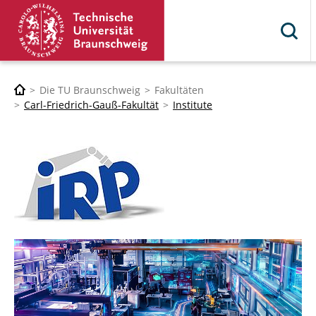
Die TU Braunschweig
Fakultäten
Carl-Friedrich-Gauß-Fakultät
Institute