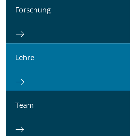
For­schung
Lehre
Team