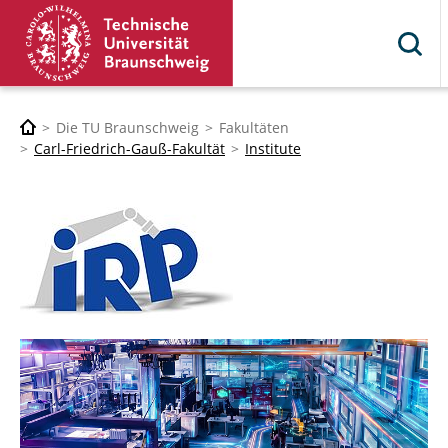
Die TU Braunschweig
Fakultäten
Carl-Friedrich-Gauß-Fakultät
Institute