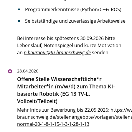
Programmierkenntnisse (Python/C++/ ROS)
Selbstständige und zuverlässige Arbeitsweise
Bei Interesse bis spätestens 30.09.2026 bitte
Lebenslauf, Notenspiegel und kurze Motivation
an
n.bouraoui@tu-braunschweig.de
senden.
28.04.2026
Offene Stelle Wissenschaftliche*r
Mitarbeiter*in (m/w/d) zum Thema KI-
basierte Robotik (EG 13 TV-L,
Vollzeit/Teilzeit)
Mehr Infos zur Bewerbung bis 22.05.2026:
https://w
braunschweig.de/stellenangebote/vorlagen/stellen
normal-20-1-8-1-15-1-3-1-28-1-13