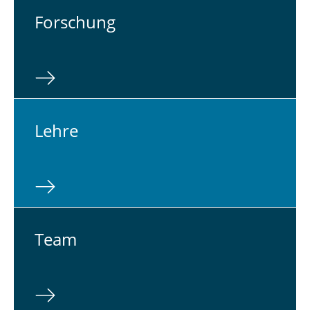
For­schung
Lehre
Team