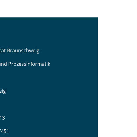
ität Braunschweig
 und Prozessinformatik
eig
13
-7451