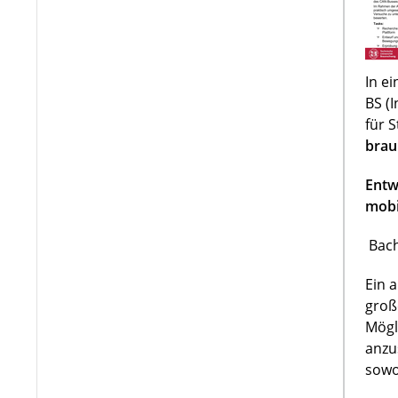
In e
BS (
für 
brau
Entw
mobi
Bach
Ein 
groß
Mögl
anzu
sowo