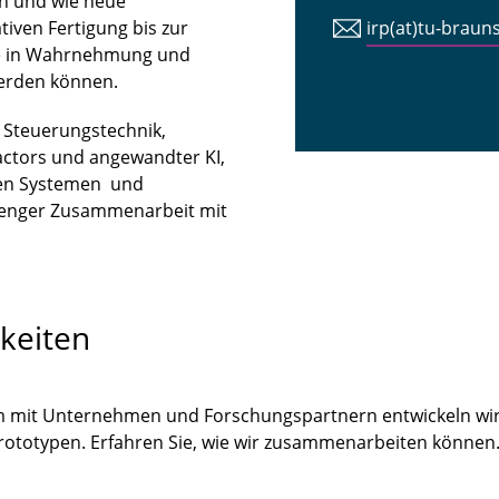
n und wie neue
iven Fertigung bis zur
irp(at)tu-braun
tte in Wahrnehmung und
erden können.
n Steuerungstechnik,
ctors und angewandter KI,
len Systemen und
 enger Zusammenarbeit mit
keiten
m mit Unternehmen und Forschungspartnern entwickeln wir
Prototypen. Erfahren Sie, wie wir zusammenarbeiten könne