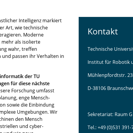
licher Intelligenz markiert
r Art, wie technische
Kontakt
teragieren. Moderne
mehr als isolierte
ng wahr, treffen
Technische Univers
 und passen ihr Verhalten in
Institut für Robotik
Mühlenpfordtstr. 23
sinformatik der TU
gen für diese nächste
D-38106 Braunschw
sere Forschung umfasst
lanung, enge Mensch-
ion sowie die Einbindung
komplexe Umgebungen. Wir
Sekretariat: Raum G
schinen den Mensch
striellen und cyber-
Tel.: +49 (0)531 391