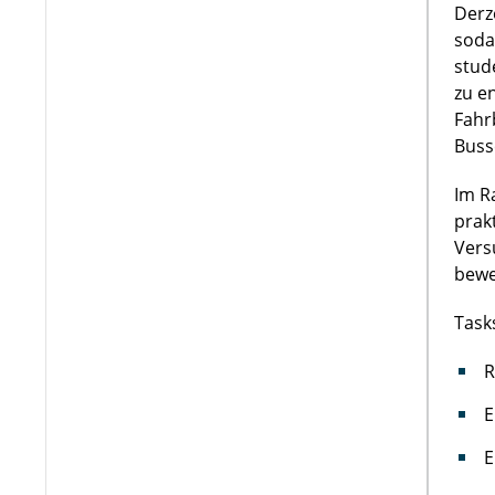
Derz
soda
stud
zu e
Fahr
Buss
Im R
prak
Vers
bewe
Task
R
E
E