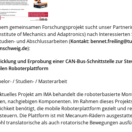
inem gemeinsamen Forschungsprojekt sucht unser Partnerin
Institute of Mechanics and Adaptronics) nach Interessierte
Studien- und Abschlussarbeiten (
Kontakt: bennet.freiling@tu
nschweig.de
):
icklung und Erprobung einer CAN-Bus-Schnittstelle zur Ste
len Roboterplattform
elor- / Studien- / Masterarbeit
aktuelles Projekt am IMA behandelt die roboterbasierte Mo
en, nachgiebigen Komponenten. Im Rahmen dieses Projekts
ichkeit benötigt, die mobile Roboterplattform gezielt und r
steuern. Die Plattform ist mit Mecanum-Rädern ausgestatt
hl translatorische als auch rotatorische Bewegungen ausfü