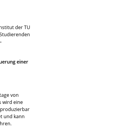
stitut der TU
n Studierenden
-
uerung einer
ntage von
 wird eine
eproduzierbar
et und kann
hren.