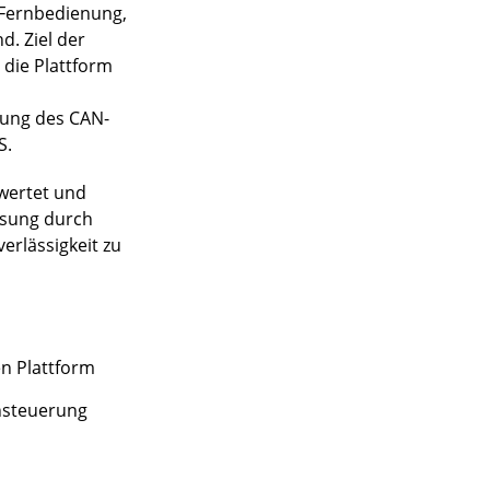
e Fernbedienung,
. Ziel der
 die Plattform
zung des CAN-
S.
ewertet und
ösung durch
erlässigkeit zu
n Plattform
nsteuerung