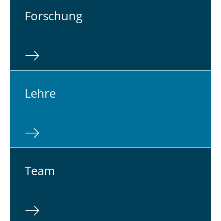
For­schung
Lehre
Team