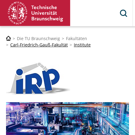
Die TU Braunschweig
Fakultäten
Carl-Friedrich-Gauß-Fakultät
Institute