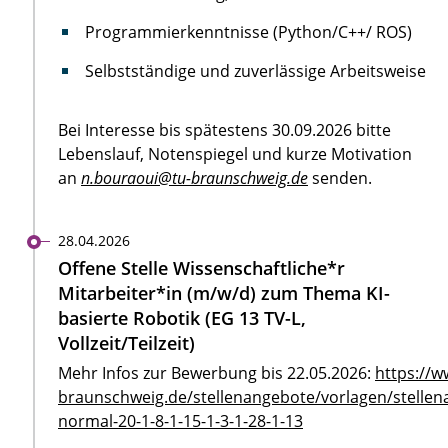
Programmierkenntnisse (Python/C++/ ROS)
Selbstständige und zuverlässige Arbeitsweise
Bei Interesse bis spätestens 30.09.2026 bitte
Lebenslauf, Notenspiegel und kurze Motivation
an
n.bouraoui@tu-braunschweig.de
senden.
28.04.2026
Offene Stelle Wissenschaftliche*r
Mitarbeiter*in (m/w/d) zum Thema KI-
basierte Robotik (EG 13 TV-L,
Vollzeit/Teilzeit)
Mehr Infos zur Bewerbung bis 22.05.2026:
https://w
braunschweig.de/stellenangebote/vorlagen/stellen
normal-20-1-8-1-15-1-3-1-28-1-13