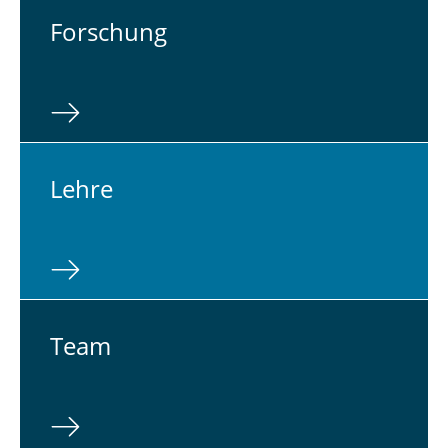
For­schung
Lehre
Team