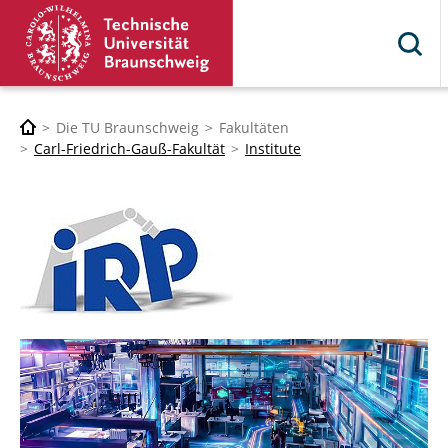
Die TU Braunschweig
Fakultäten
Carl-Friedrich-Gauß-Fakultät
Institute