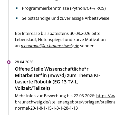
Programmierkenntnisse (Python/C++/ ROS)
Selbstständige und zuverlässige Arbeitsweise
Bei Interesse bis spätestens 30.09.2026 bitte
Lebenslauf, Notenspiegel und kurze Motivation
an
n.bouraoui@tu-braunschweig.de
senden.
28.04.2026
Offene Stelle Wissenschaftliche*r
Mitarbeiter*in (m/w/d) zum Thema KI-
basierte Robotik (EG 13 TV-L,
Vollzeit/Teilzeit)
Mehr Infos zur Bewerbung bis 22.05.2026:
https://w
braunschweig.de/stellenangebote/vorlagen/stellen
normal-20-1-8-1-15-1-3-1-28-1-13