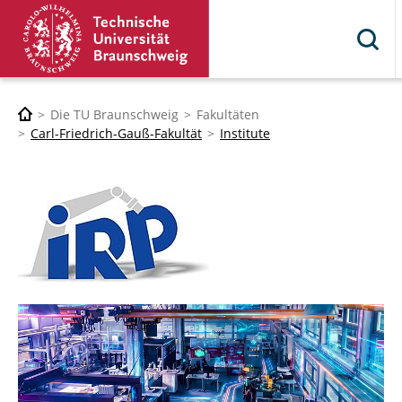
Die TU Braunschweig
Fakultäten
Carl-Friedrich-Gauß-Fakultät
Institute