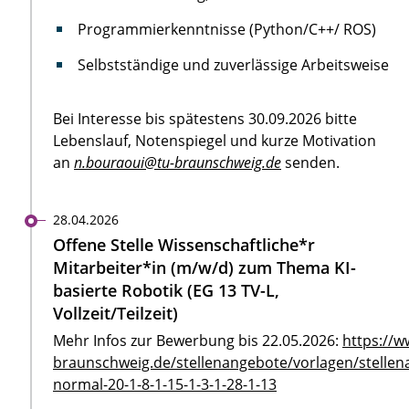
Programmierkenntnisse (Python/C++/ ROS)
Selbstständige und zuverlässige Arbeitsweise
Bei Interesse bis spätestens 30.09.2026 bitte
Lebenslauf, Notenspiegel und kurze Motivation
an
n.bouraoui@tu-braunschweig.de
senden.
28.04.2026
Offene Stelle Wissenschaftliche*r
Mitarbeiter*in (m/w/d) zum Thema KI-
basierte Robotik (EG 13 TV-L,
Vollzeit/Teilzeit)
Mehr Infos zur Bewerbung bis 22.05.2026:
https://w
braunschweig.de/stellenangebote/vorlagen/stellen
normal-20-1-8-1-15-1-3-1-28-1-13