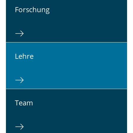
For­schung
Lehre
Team