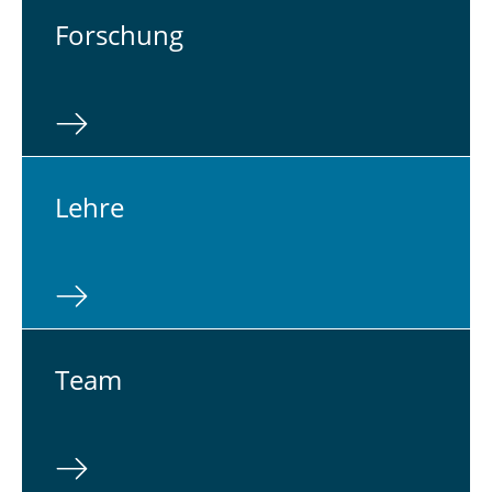
For­schung
Lehre
Team