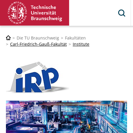
Die TU Braunschweig
Fakultäten
Carl-Friedrich-Gauß-Fakultät
Institute