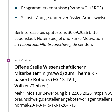
Programmierkenntnisse (Python/C++/ ROS)
Selbstständige und zuverlässige Arbeitsweise
Bei Interesse bis spätestens 30.09.2026 bitte
Lebenslauf, Notenspiegel und kurze Motivation
an
n.bouraoui@tu-braunschweig.de
senden.
28.04.2026
Offene Stelle Wissenschaftliche*r
Mitarbeiter*in (m/w/d) zum Thema KI-
basierte Robotik (EG 13 TV-L,
Vollzeit/Teilzeit)
Mehr Infos zur Bewerbung bis 22.05.2026:
https://w
braunschweig.de/stellenangebote/vorlagen/stellen
normal-20-1-8-1-15-1-3-1-28-1-13