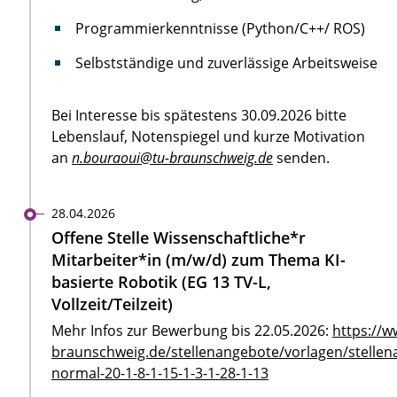
Programmierkenntnisse (Python/C++/ ROS)
Selbstständige und zuverlässige Arbeitsweise
Bei Interesse bis spätestens 30.09.2026 bitte
Lebenslauf, Notenspiegel und kurze Motivation
an
n.bouraoui@tu-braunschweig.de
senden.
28.04.2026
Offene Stelle Wissenschaftliche*r
Mitarbeiter*in (m/w/d) zum Thema KI-
basierte Robotik (EG 13 TV-L,
Vollzeit/Teilzeit)
Mehr Infos zur Bewerbung bis 22.05.2026:
https://w
braunschweig.de/stellenangebote/vorlagen/stellen
normal-20-1-8-1-15-1-3-1-28-1-13