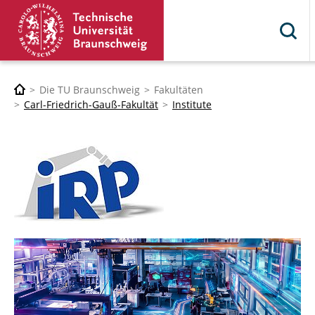
Die TU Braunschweig
Fakultäten
Carl-Friedrich-Gauß-Fakultät
Institute