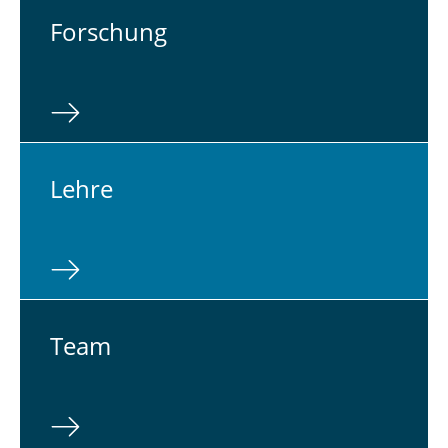
For­schung
Lehre
Team