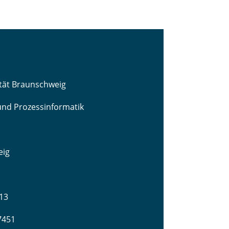
ität Braunschweig
 und Prozessinformatik
eig
13
-7451