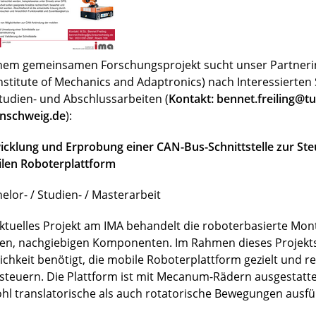
inem gemeinsamen Forschungsprojekt sucht unser Partnerin
Institute of Mechanics and Adaptronics) nach Interessierte
Studien- und Abschlussarbeiten (
Kontakt: bennet.freiling@tu
nschweig.de
):
icklung und Erprobung einer CAN-Bus-Schnittstelle zur Ste
len Roboterplattform
elor- / Studien- / Masterarbeit
aktuelles Projekt am IMA behandelt die roboterbasierte Mo
en, nachgiebigen Komponenten. Im Rahmen dieses Projekts
ichkeit benötigt, die mobile Roboterplattform gezielt und r
steuern. Die Plattform ist mit Mecanum-Rädern ausgestatt
hl translatorische als auch rotatorische Bewegungen ausfü