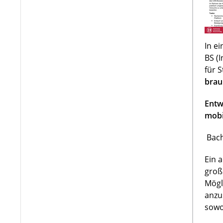
In e
BS (
für 
brau
Entw
mobi
Bach
Ein 
groß
Mögl
anzu
sowo