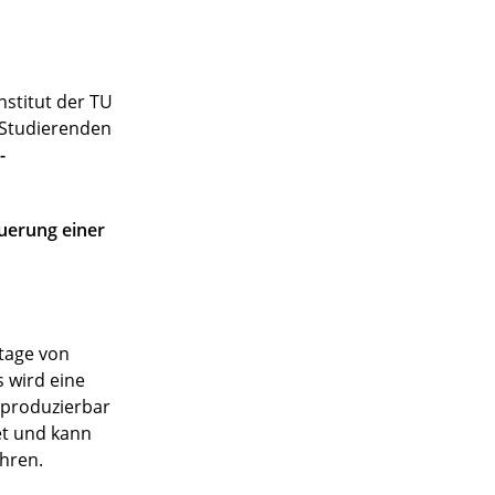
stitut der TU
n Studierenden
-
uerung einer
ntage von
 wird eine
eproduzierbar
et und kann
hren.