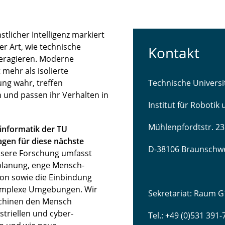
licher Intelligenz markiert
r Art, wie technische
Kontakt
teragieren. Moderne
mehr als isolierte
ng wahr, treffen
Technische Univers
 und passen ihr Verhalten in
Institut für Robotik
Mühlenpfordtstr. 23
sinformatik der TU
gen für diese nächste
D-38106 Braunschw
sere Forschung umfasst
lanung, enge Mensch-
ion sowie die Einbindung
komplexe Umgebungen. Wir
Sekretariat: Raum G
schinen den Mensch
striellen und cyber-
Tel.: +49 (0)531 391