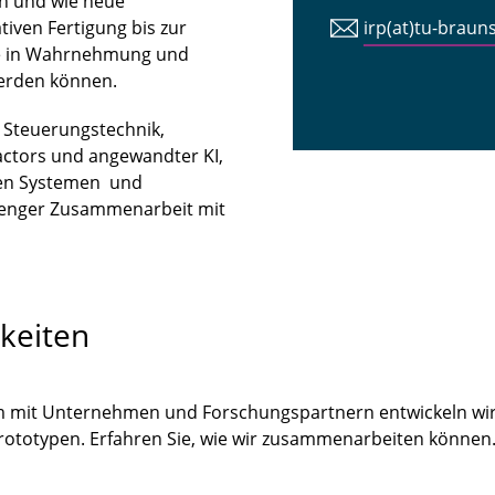
n und wie neue
iven Fertigung bis zur
irp(at)tu-braun
tte in Wahrnehmung und
erden können.
n Steuerungstechnik,
ctors und angewandter KI,
len Systemen und
 enger Zusammenarbeit mit
keiten
m mit Unternehmen und Forschungspartnern entwickeln wir
Prototypen. Erfahren Sie, wie wir zusammenarbeiten könne