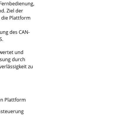
e Fernbedienung,
. Ziel der
 die Plattform
zung des CAN-
S.
ewertet und
ösung durch
erlässigkeit zu
n Plattform
nsteuerung