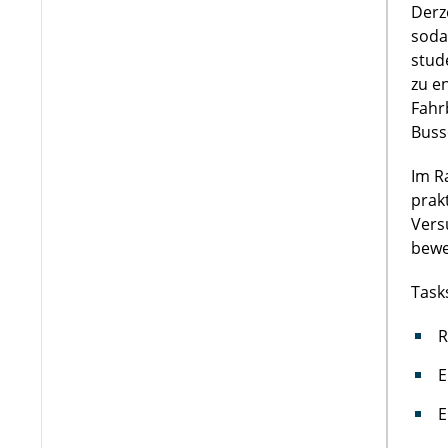
Derz
soda
stud
zu e
Fahr
Buss
Im R
prak
Vers
bewe
Task
R
E
E