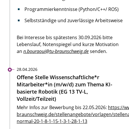
Programmierkenntnisse (Python/C++/ ROS)
Selbstständige und zuverlässige Arbeitsweise
Bei Interesse bis spätestens 30.09.2026 bitte
Lebenslauf, Notenspiegel und kurze Motivation
an
n.bouraoui@tu-braunschweig.de
senden.
28.04.2026
Offene Stelle Wissenschaftliche*r
Mitarbeiter*in (m/w/d) zum Thema KI-
basierte Robotik (EG 13 TV-L,
Vollzeit/Teilzeit)
Mehr Infos zur Bewerbung bis 22.05.2026:
https://w
braunschweig.de/stellenangebote/vorlagen/stellen
normal-20-1-8-1-15-1-3-1-28-1-13