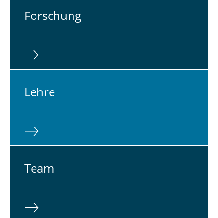
For­schung
Lehre
Team