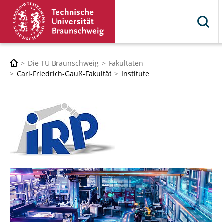
Die TU Braunschweig
Fakultäten
Carl-Friedrich-Gauß-Fakultät
Institute