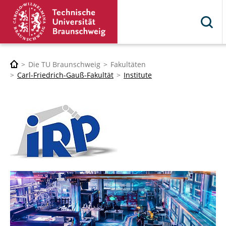
Die TU Braunschweig
Fakultäten
Carl-Friedrich-Gauß-Fakultät
Institute