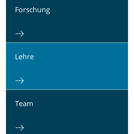
For­schung
Lehre
Team