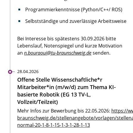
Programmierkenntnisse (Python/C++/ ROS)
Selbstständige und zuverlässige Arbeitsweise
Bei Interesse bis spätestens 30.09.2026 bitte
Lebenslauf, Notenspiegel und kurze Motivation
an
n.bouraoui@tu-braunschweig.de
senden.
28.04.2026
Offene Stelle Wissenschaftliche*r
Mitarbeiter*in (m/w/d) zum Thema KI-
basierte Robotik (EG 13 TV-L,
Vollzeit/Teilzeit)
Mehr Infos zur Bewerbung bis 22.05.2026:
https://w
braunschweig.de/stellenangebote/vorlagen/stellen
normal-20-1-8-1-15-1-3-1-28-1-13