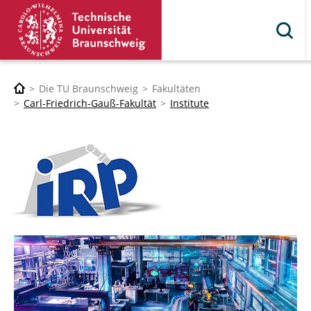
Die TU Braunschweig
Fakultäten
Carl-Friedrich-Gauß-Fakultät
Institute