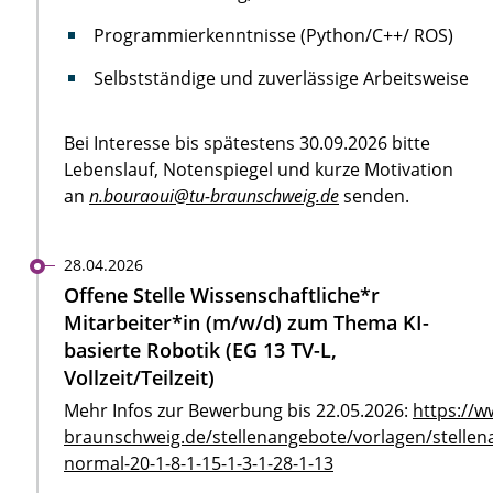
Programmierkenntnisse (Python/C++/ ROS)
Selbstständige und zuverlässige Arbeitsweise
Bei Interesse bis spätestens 30.09.2026 bitte
Lebenslauf, Notenspiegel und kurze Motivation
an
n.bouraoui@tu-braunschweig.de
senden.
28.04.2026
Offene Stelle Wissenschaftliche*r
Mitarbeiter*in (m/w/d) zum Thema KI-
basierte Robotik (EG 13 TV-L,
Vollzeit/Teilzeit)
Mehr Infos zur Bewerbung bis 22.05.2026:
https://w
braunschweig.de/stellenangebote/vorlagen/stellen
normal-20-1-8-1-15-1-3-1-28-1-13