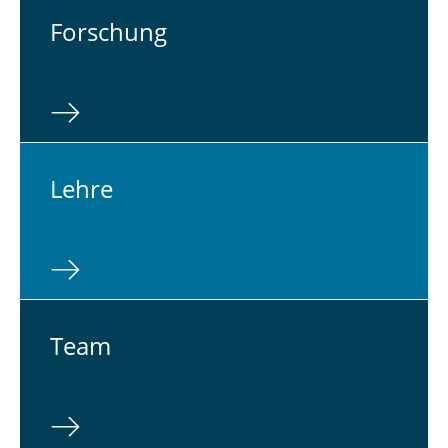
For­schung
Lehre
Team