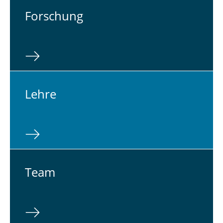
For­schung
Lehre
Team