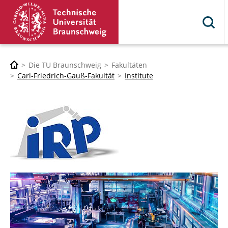
Die TU Braunschweig
Fakultäten
Carl-Friedrich-Gauß-Fakultät
Institute