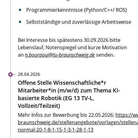
Programmierkenntnisse (Python/C++/ ROS)
Selbstständige und zuverlässige Arbeitsweise
Bei Interesse bis spätestens 30.09.2026 bitte
Lebenslauf, Notenspiegel und kurze Motivation
an
n.bouraoui@tu-braunschweig.de
senden.
28.04.2026
Offene Stelle Wissenschaftliche*r
Mitarbeiter*in (m/w/d) zum Thema KI-
basierte Robotik (EG 13 TV-L,
Vollzeit/Teilzeit)
Mehr Infos zur Bewerbung bis 22.05.2026:
https://w
braunschweig.de/stellenangebote/vorlagen/stellen
normal-20-1-8-1-15-1-3-1-28-1-13