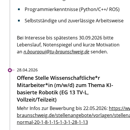
Programmierkenntnisse (Python/C++/ ROS)
Selbstständige und zuverlässige Arbeitsweise
Bei Interesse bis spätestens 30.09.2026 bitte
Lebenslauf, Notenspiegel und kurze Motivation
an
n.bouraoui@tu-braunschweig.de
senden.
28.04.2026
Offene Stelle Wissenschaftliche*r
Mitarbeiter*in (m/w/d) zum Thema KI-
basierte Robotik (EG 13 TV-L,
Vollzeit/Teilzeit)
Mehr Infos zur Bewerbung bis 22.05.2026:
https://w
braunschweig.de/stellenangebote/vorlagen/stellen
normal-20-1-8-1-15-1-3-1-28-1-13