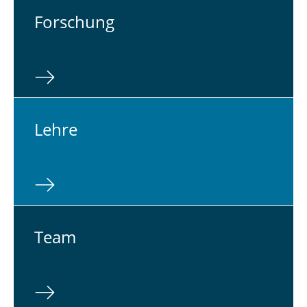
For­schung
Lehre
Team