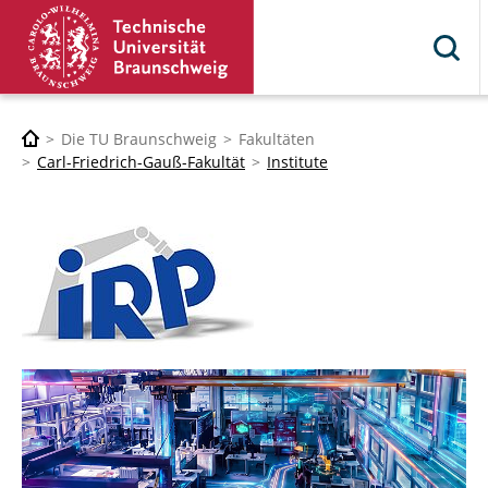
Die TU Braunschweig
Fakultäten
Carl-Friedrich-Gauß-Fakultät
Institute