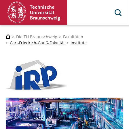
Die TU Braunschweig
Fakultäten
Carl-Friedrich-Gauß-Fakultät
Institute