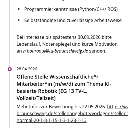
Programmierkenntnisse (Python/C++/ ROS)
Selbstständige und zuverlässige Arbeitsweise
Bei Interesse bis spätestens 30.09.2026 bitte
Lebenslauf, Notenspiegel und kurze Motivation
an
n.bouraoui@tu-braunschweig.de
senden.
28.04.2026
Offene Stelle Wissenschaftliche*r
Mitarbeiter*in (m/w/d) zum Thema KI-
basierte Robotik (EG 13 TV-L,
Vollzeit/Teilzeit)
Mehr Infos zur Bewerbung bis 22.05.2026:
https://w
braunschweig.de/stellenangebote/vorlagen/stellen
normal-20-1-8-1-15-1-3-1-28-1-13