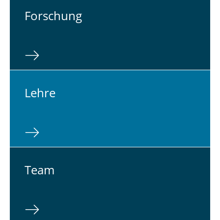
For­schung
Lehre
Team